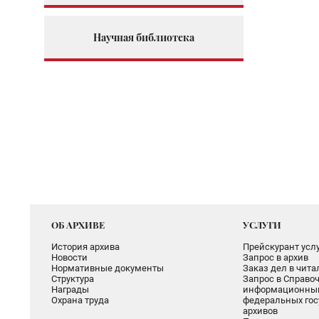
Научная библиотека
ОБ АРХИВЕ
УСЛУГИ
История архива
Прейскурант услу
Новости
Запрос в архив
Нормативные документы
Заказ дел в чит
Структура
Запрос в Справоч
Награды
информационный
Охрана труда
федеральных гос
архивов