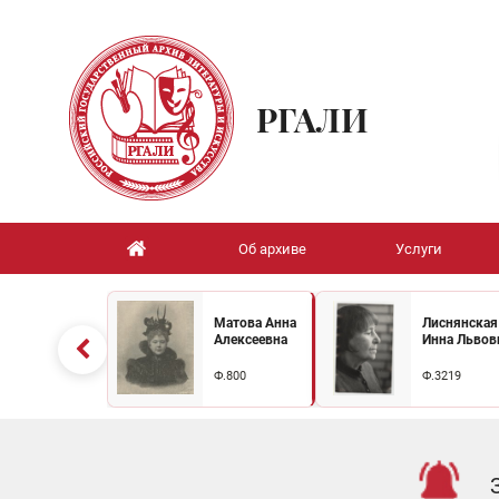
РГАЛИ
Об архиве
Услуги
Матова Анна
Лиснянская
Алексеевна
Инна Львов
Ф.800
Ф.3219