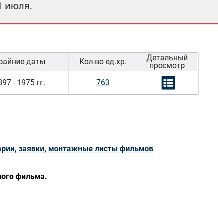
1 июля.
Детальный
райние даты
Кол-во ед.хр.
просмотр
897 - 1975 гг.
763
арии, заявки, монтажные листы фильмов
ного фильма.