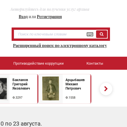
Авторизуйтесь для получения услуг архива
Вход
или
Регистрация
Расширенный поиск по электронному каталогу
Противодействие коррупции
Контакты
Бакланов
Арцыбашев
Григорий
Михаил
Яковлевич
Петрович
Ф.3297
Ф.1558
 по 23 августа.