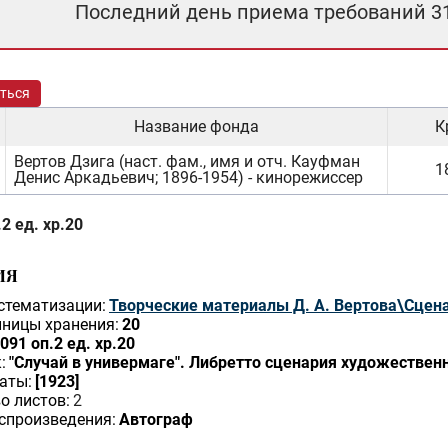
Последний день приема требований 3
ться
Название фонда
К
Вертов Дзига (наст. фам., имя и отч. Кауфман
1
Денис Аркадьевич; 1896-1954) - кинорежиссер
2 ед. хр.20
ИЯ
стематизации:
Творческие материалы Д. А. Вертова\Сцен
ницы хранения:
20
091 оп.2 ед. хр.20
:
"Случай в универмаге". Либретто сценария художествен
аты:
[1923]
о листов:
2
спроизведения:
Автограф