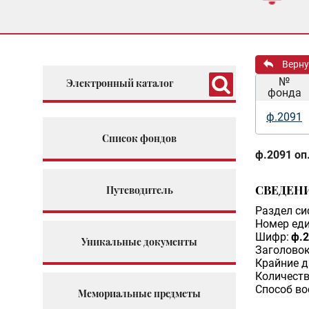
Верну
№
Электронный каталог
фонда
ф.2091
Список фондов
ф.2091 оп.
СВЕДЕН
Путеводитель
Раздел си
Номер еди
Шифр:
ф.2
Уникальные документы
Заголовок
Крайние д
Количеств
Способ во
Мемориальные предметы