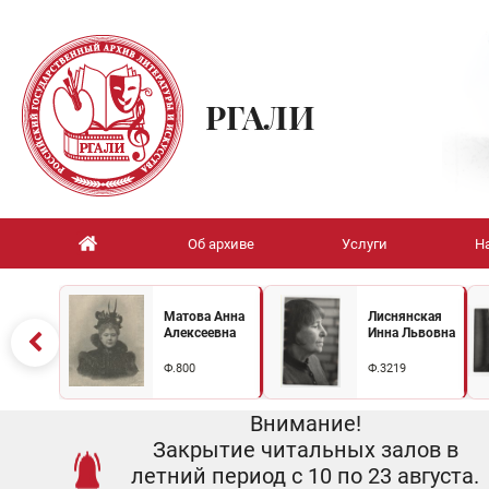
РГАЛИ
Об архиве
Услуги
Н
Матова Анна
Лиснянская
Алексеевна
Инна Львовна
Ф.800
Ф.3219
Внимание!
Закрытие читальных залов в
летний период с 10 по 23 августа.