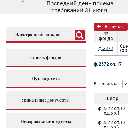
Последний день приема
требований 31 июля.
Вернуться
№
Электронный каталог
фонда
Сце
ф.2372
ССС
Список фондов
ф.2372 оп.17
Путеводитель
Выводить по:
Шифр
Уникальные документы
ф.2372 оп.17
ед. хр.1
Мемориальные предметы
ф.2372 оп.17
ед. хр.2