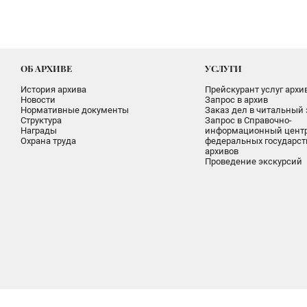
ОБ АРХИВЕ
УСЛУГИ
История архива
Прейскурант услуг архи
Новости
Запрос в архив
Нормативные документы
Заказ дел в читальный 
Структура
Запрос в Справочно-
Награды
информационный цент
Охрана труда
федеральных государс
архивов
Проведение экскурсий