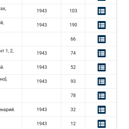
ах,
1943
103
й,
1943
190
66
 1, 2,
1943
74
й.
1943
52
но].
1943
93
.
78
енарий.
1943
32
1943
12