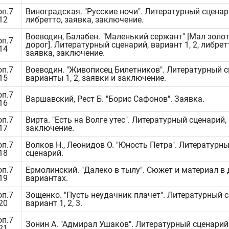
оп.7
Виноградская. "Русские ночи". Литературный сценар
.12
либретто, заявка, заключение.
Воеводин, Балабен. "Маленький сержант" [Мал золо
оп.7
дорог]. Литературный сценарий, вариант 1, 2, либрет
.14
заявка, заключение.
оп.7
Воеводин. "Живописец Билетников". Литературный с
.15
варианты 1, 2, заявки и заключение.
оп.7
Варшавский, Рест Б. "Борис Сафонов". Заявка.
.16
оп.7
Вирта. "Есть на Волге утес". Литературный сценарий,
.17
заключение.
оп.7
Волков Н., Леонидов О. "Юность Петра". Литературн
.18
сценарий.
оп.7
Ермолинский. "Далеко в тылу". Сюжет и материал в 
.19
вариантах.
оп.7
Зощенко. "Пусть неудачник плачет". Литературный с
.20
вариант 1, 2, 3.
оп.7
Зонин А. "Адмирал Ушаков". Литературный сценарий
.21