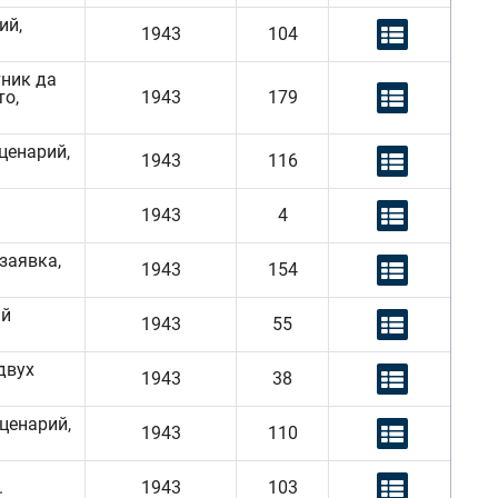
ий,
1943
104
тник да
то,
1943
179
ценарий,
1943
116
1943
4
 заявка,
1943
154
ый
1943
55
двух
1943
38
ценарий,
1943
110
.
1943
103