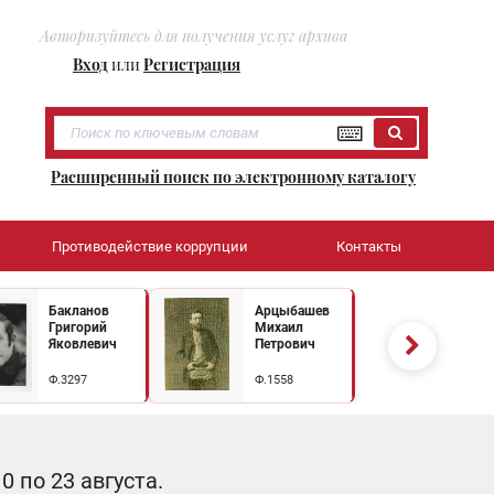
Авторизуйтесь для получения услуг архива
Вход
или
Регистрация
Расширенный поиск по электронному каталогу
Противодействие коррупции
Контакты
Бакланов
Арцыбашев
Григорий
Михаил
Яковлевич
Петрович
Ф.3297
Ф.1558
 по 23 августа.