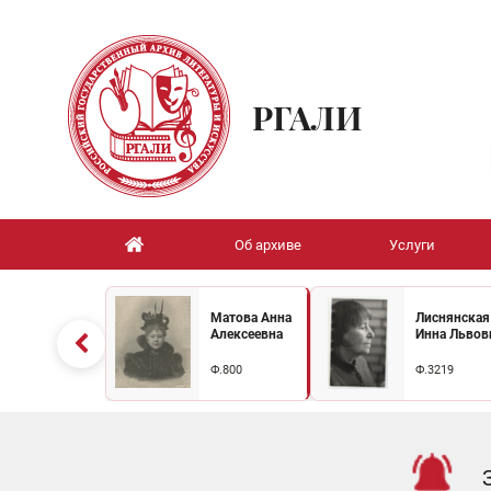
РГАЛИ
Об архиве
Услуги
Матова Анна
Лиснянская
Алексеевна
Инна Львов
Ф.800
Ф.3219