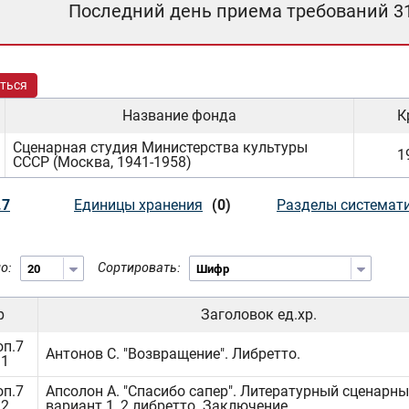
Последний день приема требований 3
ться
Название фонда
К
Сценарная студия Министерства культуры
1
СССР (Москва, 1941-1958)
.7
Единицы хранения
(0)
Разделы системат
о:
Сортировать:
р
Заголовок ед.хр.
оп.7
Антонов С. "Возвращение". Либретто.
.1
оп.7
Апсолон А. "Спасибо сапер". Литературный сценарн
.2
вариант 1, 2 либретто. Заключение.