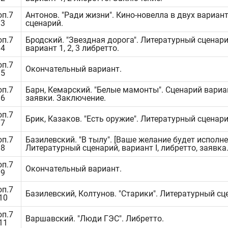
оп.7
Антонов. "Ради жизни". Кино-новелла в двух вариант
.3
сценарий.
оп.7
Бродский. "Звездная дорога". Литературный сценари
.4
вариант 1, 2, 3 либретто.
оп.7
Окончательный вариант.
.5
оп.7
Барн, Кемарский. "Белые мамонты". Сценарий вариант
.6
заявки. Заключение.
оп.7
Брик, Казаков. "Есть оружие". Литературный сценари
.7
оп.7
Базилевский. "В тылу". [Ваше желание будет исполне
.8
Литературный сценарий, вариант I, либретто, заявка
оп.7
Окончательный вариант.
.9
оп.7
Базилевский, Колтунов. "Старики". Литературный сц
.10
оп.7
Варшавский. "Люди ГЭС". Либретто.
.11