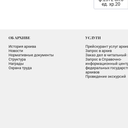
ед. хр.20
ОБ АРХИВЕ
УСЛУГИ
История архива
Прейскурант услуг архи
Новости
Запрос в архив
Нормативные документы
Заказ дел в читальный 
Структура
Запрос в Справочно-
Награды
информационный цент
Охрана труда
федеральных государс
архивов
Проведение экскурсий