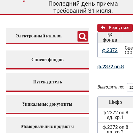
Последний день приема
требований 31 июля.
Вернуться
№
Электронный каталог
фонда
Сце
ф.2372
ССС
Список фондов
ф.2372 оп.8
Путеводитель
Выводить по:
Шифр
Уникальные документы
ф.2372 оп.8
ед. хр.1
Мемориальные предметы
ф.2372 оп.8
ед. хр.2