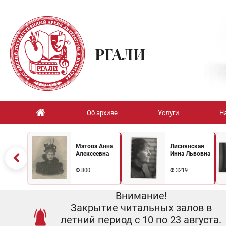
РГАЛИ
Об архиве
Услуги
Н
Матова Анна
Лиснянская
Алексеевна
Инна Львовна
Ф.800
Ф.3219
Внимание!
Закрытие читальных залов в
летний период с 10 по 23 августа.