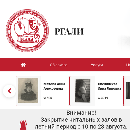
РГАЛИ
Об архиве
Услуги
Н
Матова Анна
Лиснянская
Алексеевна
Инна Львовна
Ф.800
Ф.3219
Внимание!
Закрытие читальных залов в
летний период с 10 по 23 августа.