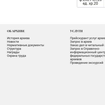
ед. хр.20
ОБ АРХИВЕ
УСЛУГИ
История архива
Прейскурант услуг архи
Новости
Запрос в архив
Нормативные документы
Заказ дел в читальный 
Структура
Запрос в Справочно-
Награды
информационный цент
Охрана труда
федеральных государс
архивов
Проведение экскурсий