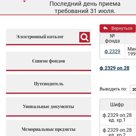
Последний день приема
требований 31 июля.
Вернуться
№
Электронный каталог
фонда
Мин
ф.2329
199
Список фондов
ф.2329 оп.28
Путеводитель
Выводить по:
Шифр
Уникальные документы
ф.2329 оп.28
ед. хр.1
Мемориальные предметы
ф.2329 оп.28
ед. хр.2