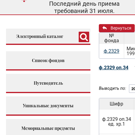
Последний день приема
требований 31 июля.
Вернуться
№
Электронный каталог
фонда
Мин
ф.2329
199
Список фондов
ф.2329 оп.34
Путеводитель
Выводить по:
Шифр
Уникальные документы
ф.2329 оп.34
ед. хр.1
Мемориальные предметы