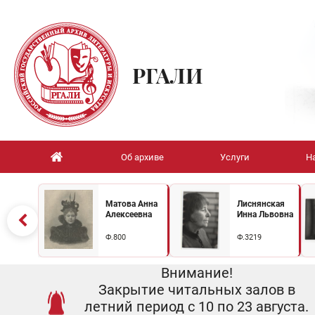
РГАЛИ
Об архиве
Услуги
Н
Матова Анна
Лиснянская
Алексеевна
Инна Львовна
Ф.800
Ф.3219
Внимание!
Закрытие читальных залов в
летний период с 10 по 23 августа.