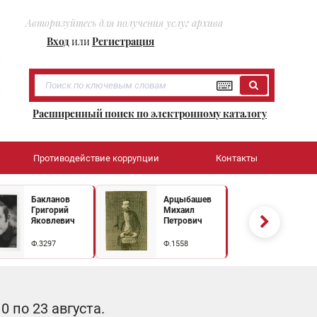
Авторизуйтесь для получения услуг архива
Вход
или
Регистрация
Расширенный поиск по электронному каталогу
Противодействие коррупции
Контакты
Бакланов
Арцыбашев
Григорий
Михаил
Яковлевич
Петрович
Ф.3297
Ф.1558
 по 23 августа.