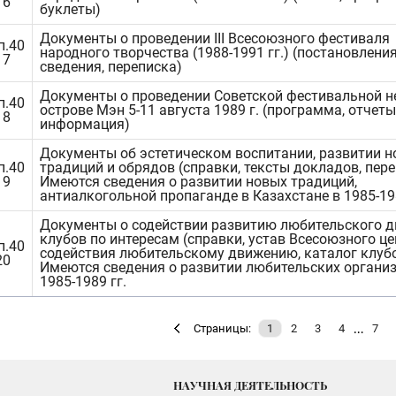
16
буклеты)
Документы о проведении III Всесоюзного фестиваля
п.40
народного творчества (1988-1991 гг.) (постановления
17
сведения, переписка)
Документы о проведении Советской фестивальной н
п.40
острове Мэн 5-11 августа 1989 г. (программа, отчеты
18
информация)
Документы об эстетическом воспитании, развитии 
п.40
традиций и обрядов (справки, тексты докладов, пере
19
Имеются сведения о развитии новых традиций,
антиалкогольной пропаганде в Казахстане в 1985-198
Документы о содействии развитию любительского д
клубов по интересам (справки, устав Всесоюзного ц
п.40
содействия любительскому движению, каталог клубо
20
Имеются сведения о развитии любительских организ
1985-1989 гг.
…
Страницы:
1
2
3
4
7
НАУЧНАЯ ДЕЯТЕЛЬНОСТЬ