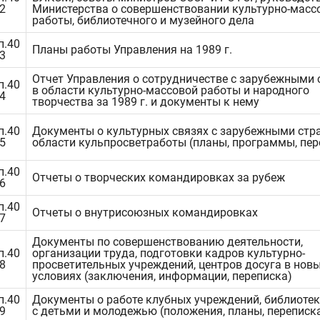
.2
Министерства о совершенствовании культурно-масс
работы, библиотечного и музейного дела
п.40
Планы работы Управления на 1989 г.
.3
Отчет Управления о сотрудничестве с зарубежными
п.40
в области культурно-массовой работы и народного
.4
творчества за 1989 г. и документы к нему
п.40
Документы о культурных связях с зарубежными стр
.5
области кульпросветработы (планы, программы, пер
п.40
Отчеты о творческих командировках за рубеж
.6
п.40
Отчеты о внутрисоюзных командировках
.7
Документы по совершенствованию деятельности,
п.40
организации труда, подготовки кадров культурно-
.8
просветительных учреждений, центров досуга в нов
условиях (заключения, информации, переписка)
п.40
Документы о работе клубных учреждений, библиотек
.9
с детьми и молодежью (положения, планы, переписк