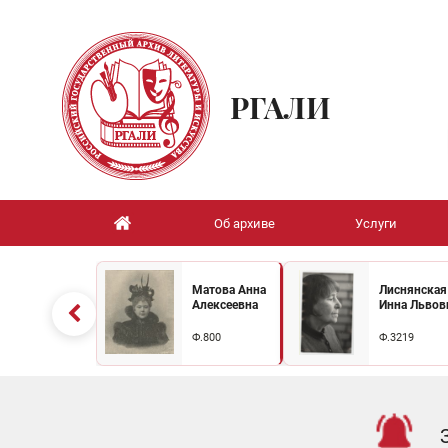
РГАЛИ
Об архиве
Услуги
Матова Анна
Лиснянская
Алексеевна
Инна Львов
Ф.800
Ф.3219