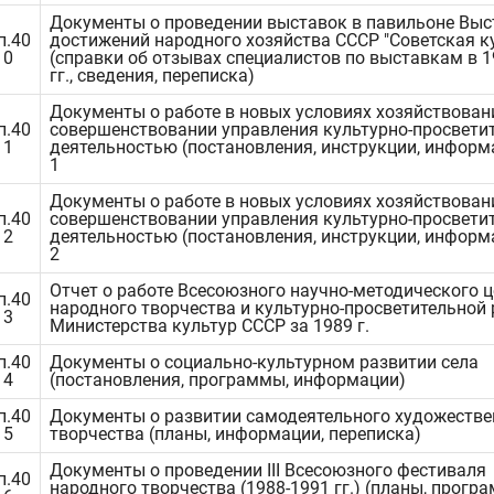
Документы о проведении выставок в павильоне Выс
п.40
достижений народного хозяйства СССР "Советская к
10
(справки об отзывах специалистов по выставкам в 1
гг., сведения, переписка)
Документы о работе в новых условиях хозяйствован
п.40
совершенствовании управления культурно-просвети
11
деятельностью (постановления, инструкции, информа
1
Документы о работе в новых условиях хозяйствован
п.40
совершенствовании управления культурно-просвети
12
деятельностью (постановления, инструкции, информа
2
Отчет о работе Всесоюзного научно-методического 
п.40
народного творчества и культурно-просветительной
13
Министерства культур СССР за 1989 г.
п.40
Документы о социально-культурном развитии села
14
(постановления, программы, информации)
п.40
Документы о развитии самодеятельного художестве
15
творчества (планы, информации, переписка)
Документы о проведении III Всесоюзного фестиваля
п.40
народного творчества (1988-1991 гг.) (планы, прогр