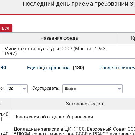
Последний день приема требований 3
ться
Название фонда
К
Министерство культуры СССР (Москва, 1953-
1992)
.40
Единицы хранения
(130)
Разделы систе
о:
Сортировать:
р
Заголовок ед.хр.
п.40
Положения об отделах Управления
.1
Докладные записки в ЦК КПСС, Верховный Совет ССС
п.40
ВЛКСМ, советы министров СССР и РСФСР, руководст