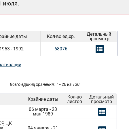
1 июля.
Детальный
райние даты
Кол-во ед.хр.
просмотр
1953 - 1992
68076
матизации
Всего единиц хранения: 1 - 20 из 130
Кол-во
Детальный
Крайние даты
листов
просмотр
06 марта - 23
мая 1989
Р, ЦК
ву
04 января - 21