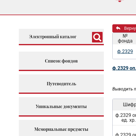
Верну
№
Электронный каталог
фонда
ф.2329
Список фондов
ф.2329 оп
Путеводитель
Выводить п
Шиф
Уникальные документы
ф.2329 о
ед. хр
Мемориальные предметы
ф.2329 о