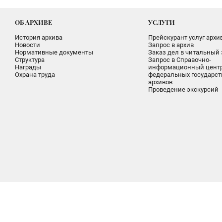
ОБ АРХИВЕ
УСЛУГИ
История архива
Прейскурант услуг архи
Новости
Запрос в архив
Нормативные документы
Заказ дел в читальный 
Структура
Запрос в Справочно-
Награды
информационный цент
Охрана труда
федеральных государс
архивов
Проведение экскурсий