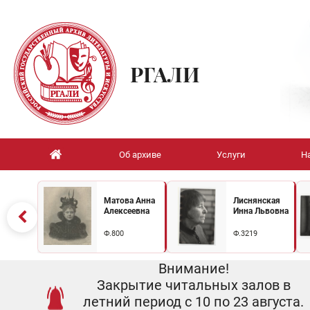
РГАЛИ
Об архиве
Услуги
Н
Матова Анна
Лиснянская
Алексеевна
Инна Львовна
Ф.800
Ф.3219
Внимание!
Закрытие читальных залов в
летний период с 10 по 23 августа.