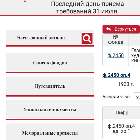
Последний день приема
требований 31 июля.
Вернуться
№
Электронный каталог
фонда
Гла
ф.2450
худ
кин
Список фондов
ф.2450 оп.4
1933 г.
Путеводитель
Выводить по:
Уникальные документы
Шифр
ф.2450 оп.4
ед. хр.1
Мемориальные предметы