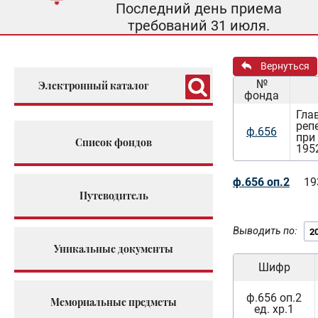
Последний день приема
требований 31 июля.
Вернуться
№
Электронный каталог
фонда
Гла
реп
ф.656
при
Список фондов
195
ф.656 оп.2
19
Путеводитель
Выводить по:
Уникальные документы
Шифр
ф.656 оп.2
Мемориальные предметы
ед. хр.1