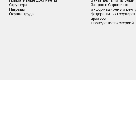
Нормативные документы
Заказ дел в читальный 
Структура
Запрос в Справочно-
Награды
информационный цент
Охрана труда
федеральных государс
архивов
Проведение экскурсий