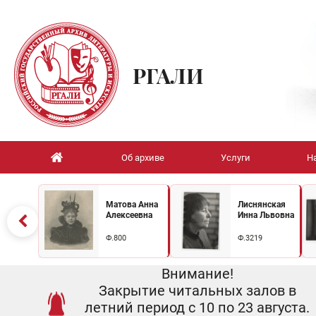
РГАЛИ
Об архиве
Услуги
Н
Матова Анна
Лиснянская
Алексеевна
Инна Львовна
Ф.800
Ф.3219
Внимание!
Закрытие читальных залов в
летний период с 10 по 23 августа.