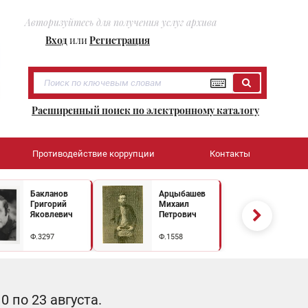
Авторизуйтесь для получения услуг архива
Вход
или
Регистрация
Расширенный поиск по электронному каталогу
Противодействие коррупции
Контакты
Бакланов
Арцыбашев
Григорий
Михаил
Яковлевич
Петрович
Ф.3297
Ф.1558
 по 23 августа.