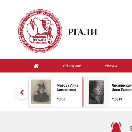
РГАЛИ
Об архиве
Услуги
Матова Анна
Лиснянская
Алексеевна
Инна Львов
Ф.800
Ф.3219