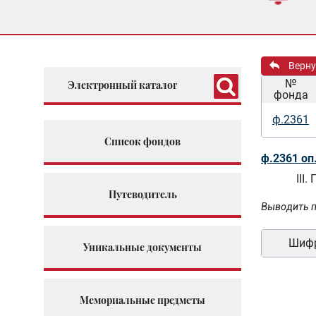
Верну
№
Электронный каталог
фонда
ф.2361
Список фондов
ф.2361 оп
III
Путеводитель
Выводить п
Шиф
Уникальные документы
Мемориальные предметы