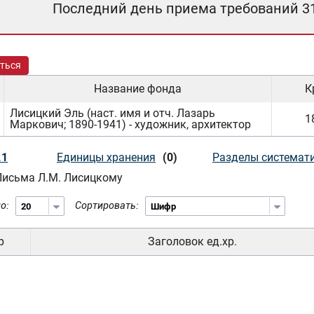
Последний день приема требований 3
ться
Название фонда
К
Лисицкий Эль (наст. имя и отч. Лазарь
1
Маркович; 1890-1941) - художник, архитектор
.1
Единицы хранения
(0)
Разделы системат
. Письма Л.М. Лисицкому
о:
Сортировать:
р
Заголовок ед.хр.