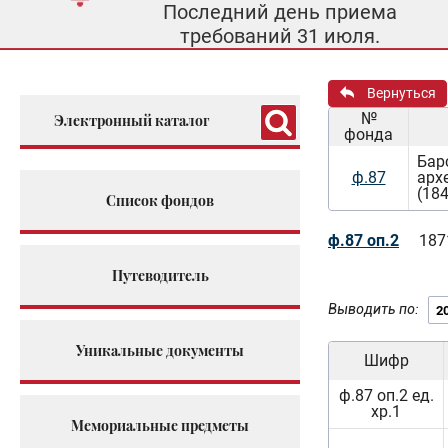
Последний день приема
требований 31 июля.
Вернуться
№
Электронный каталог
фонда
Бар
ф.87
арх
(184
Список фондов
ф.87 оп.2
187
Путеводитель
Выводить по:
Уникальные документы
Шифр
ф.87 оп.2 ед.
хр.1
Мемориальные предметы