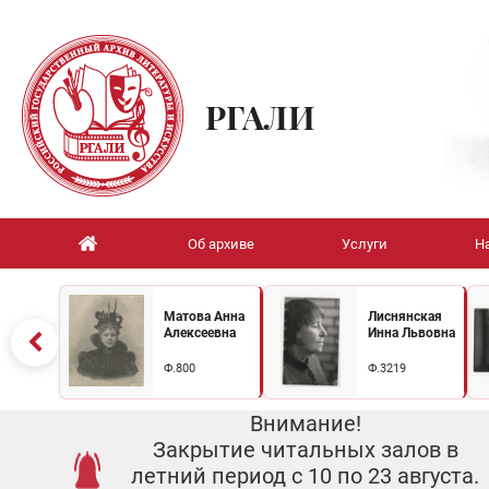
РГАЛИ
Об архиве
Услуги
Н
Матова Анна
Лиснянская
Алексеевна
Инна Львовна
Ф.800
Ф.3219
Внимание!
Закрытие читальных залов в
летний период с 10 по 23 августа.