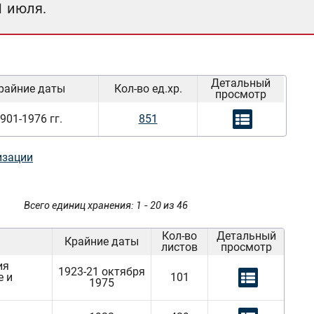
1 июля.
Детальный
райние даты
Кол-во ед.хр.
просмотр
901-1976 гг.
851
изации
Всего единиц хранения: 1 - 20 из 46
Кол-во
Детальный
Крайние даты
листов
просмотр
ия
1923-21 октября
е и
101
1975