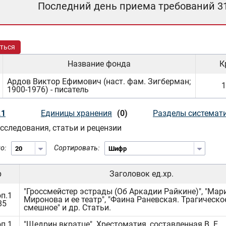
Последний день приема требований 3
ться
Название фонда
К
Ардов Виктор Ефимович (наст. фам. Зигберман;
1
1900-1976) - писатель
.1
Единицы хранения
(0)
Разделы системат
Исследования, статьи и рецензии
о:
Сортировать:
р
Заголовок ед.хр.
"Гроссмейстер эстрады (Об Аркадии Райкине)", "Мар
оп.1
Миронова и ее театр", "Фаина Раневская. Трагическо
85
смешное" и др. Статьи.
оп.1
"Щедрин вкратце". Хрестоматия, составленная В. Е.