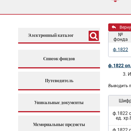
Верну
№
Электронный каталог
фонда
ф.1822
Список фондов
ф.1822 оп
3. 
Путеводитель
Выводить п
Шиф
Уникальные документы
ф.1822 
ед. хр.
Мемориальные предметы
ф.1822 