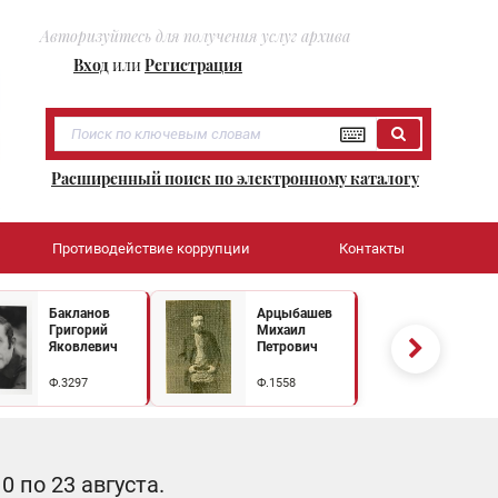
Авторизуйтесь для получения услуг архива
Вход
или
Регистрация
Расширенный поиск по электронному каталогу
Противодействие коррупции
Контакты
Бакланов
Арцыбашев
Григорий
Михаил
Яковлевич
Петрович
Ф.3297
Ф.1558
 по 23 августа.