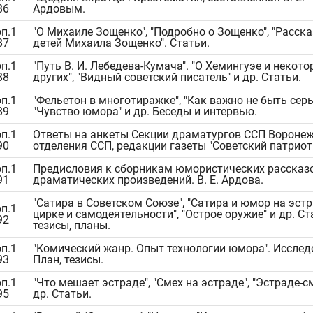
86
Ардовым.
оп.1
"О Михаиле Зощенко", "Подробно о Зощенко", "Расск
87
детей Михаила Зощенко". Статьи.
оп.1
"Путь В. И. Лебедева-Кумача". "О Хемингуэе и некот
88
других", "Видный советский писатель" и др. Статьи.
оп.1
"Фельетон в многотиражке", "Как важно не быть сер
89
"Чувство юмора" и др. Беседы и интервью.
оп.1
Ответы на анкеты Секции драматургов ССП Вороне
90
отделения ССП, редакции газеты "Советский патриот"
оп.1
Предисловия к сборникам юмористических рассказ
91
драматических произведений. В. Е. Ардова.
"Сатира в Советском Союзе", "Сатира и юмор на эстр
оп.1
цирке и самодеятельности", "Острое оружие" и др. Ст
92
тезисы, планы.
оп.1
"Комический жанр. Опыт технологии юмора". Исслед
93
План, тезисы.
оп.1
"Что мешает эстраде", "Смех на эстраде", "Эстраде-с
95
др. Статьи.