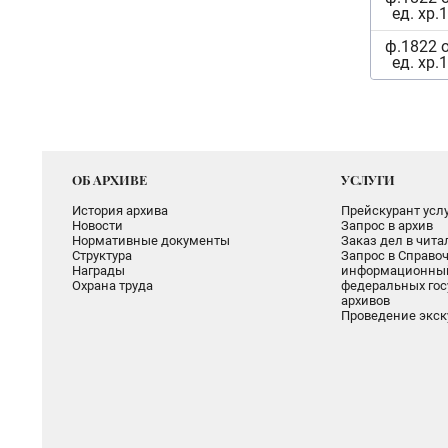
ед. хр.
ф.1822 
ед. хр.
ОБ АРХИВЕ
УСЛУГИ
История архива
Прейскурант услу
Новости
Запрос в архив
Нормативные документы
Заказ дел в чит
Структура
Запрос в Справоч
Награды
информационный
Охрана труда
федеральных гос
архивов
Проведение экск