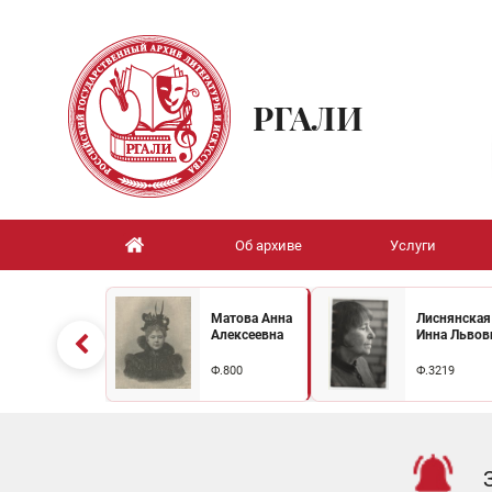
РГАЛИ
Об архиве
Услуги
Матова Анна
Лиснянская
Алексеевна
Инна Львов
Ф.800
Ф.3219