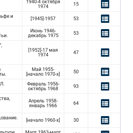
1940-4 октября
15
1974
льфе и
[1945]-1957
53
,
Июнь 1946-
53
тьи.
декабрь 1975
,
[1952]-17 мая
47
1974
п
Май 1955-
50
ты.
[начало 1970-х]
Л.
Февраль 1956-
93
октябрь 1968
ства,
Апрель 1958-
64
январь 1966
дование.
[начало 1960-х]
30
ультуре
Март 1963-март