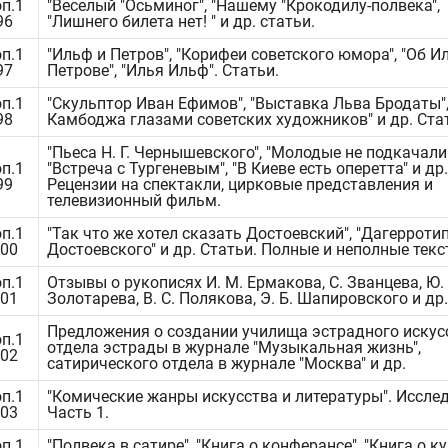
оп.1
"Веселый "Осьминог", "Нашему "Крокодилу-полвека",
96
"Лишнего билета нет! " и др. статьи.
оп.1
"Ильф и Петров", "Корифеи советского юмора", "Об И
97
Петрове", "Илья Ильф". Статьи.
оп.1
"Скульптор Иван Ефимов", "Выставка Льва Бродаты"
98
Камбоджа глазами советских художников" и др. Ста
"Пьеса Н. Г. Чернышевского", "Молодые не подкачали"
оп.1
"Встреча с Тургеневым", "В Киеве есть оперетта" и др.
99
Рецензии на спектакли, цирковые представления и
телевизионный фильм.
оп.1
"Так что же хотел сказать Достоевский", "Дагерроти
100
Достоевского" и др. Статьи. Полные и неполные текс
оп.1
Отзывы о рукописях И. М. Ермакова, С. Званцева, Ю. 
101
Золотарева, В. С. Полякова, Э. Б. Шапировского и др.
Предложения о создании училища эстрадного искус
оп.1
отдела эстрады в журнале "Музыкальная жизнь",
102
сатирического отдела в журнале "Москва" и др.
оп.1
"Комические жанры искусства и литературы". Иссле
103
Часть 1.
оп.1
"Полвека в сатире", "Книга о конферансе", "Книга о к