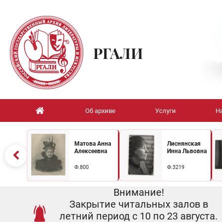
РГАЛИ
Об архиве
Услуги
Н
Матова Анна
Лиснянская
Алексеевна
Инна Львовна
Ф.800
Ф.3219
Внимание!
Закрытие читальных залов в
летний период с 10 по 23 августа.