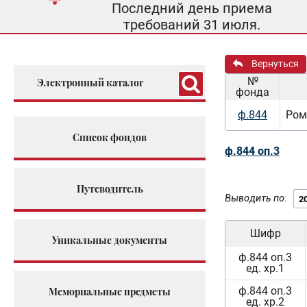
Последний день приема
требований 31 июля.
Вернуться
№
Электронный каталог
фонда
ф.844
Ром
Список фондов
ф.844 оп.3
Путеводитель
Выводить по:
Шифр
Уникальные документы
ф.844 оп.3
ед. хр.1
ф.844 оп.3
Мемориальные предметы
ед. хр.2