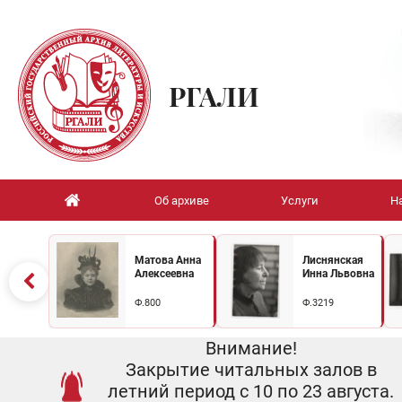
РГАЛИ
Об архиве
Услуги
Н
Матова Анна
Лиснянская
Алексеевна
Инна Львовна
Ф.800
Ф.3219
Внимание!
Закрытие читальных залов в
летний период с 10 по 23 августа.