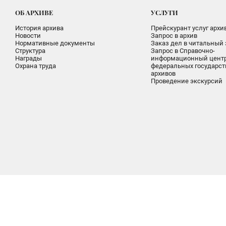
ОБ АРХИВЕ
УСЛУГИ
История архива
Прейскурант услуг архи
Новости
Запрос в архив
Нормативные документы
Заказ дел в читальный 
Структура
Запрос в Справочно-
Награды
информационный цент
Охрана труда
федеральных государс
архивов
Проведение экскурсий