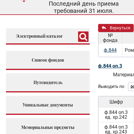
Последний день приема
требований 31 июля.
Вернуться
№
Электронный каталог
фонда
ф.844
Ром
Список фондов
ф.844 оп.3
Материал
Путеводитель
Выводить по:
Шифр
Уникальные документы
ф.844 оп.3
ед. хр.242
ф.844 оп.3
Мемориальные предметы
ед. хр.243