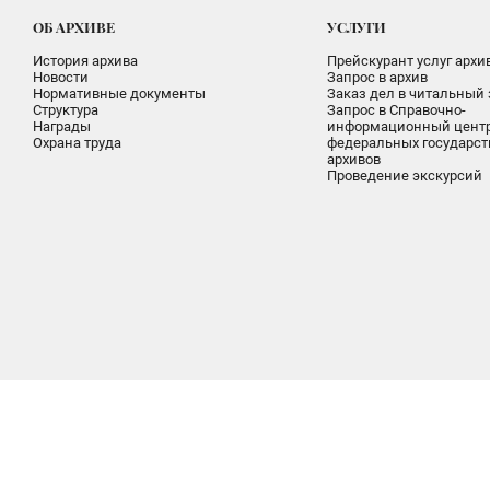
ОБ АРХИВЕ
УСЛУГИ
История архива
Прейскурант услуг архи
Новости
Запрос в архив
Нормативные документы
Заказ дел в читальный 
Структура
Запрос в Справочно-
Награды
информационный цент
Охрана труда
федеральных государс
архивов
Проведение экскурсий