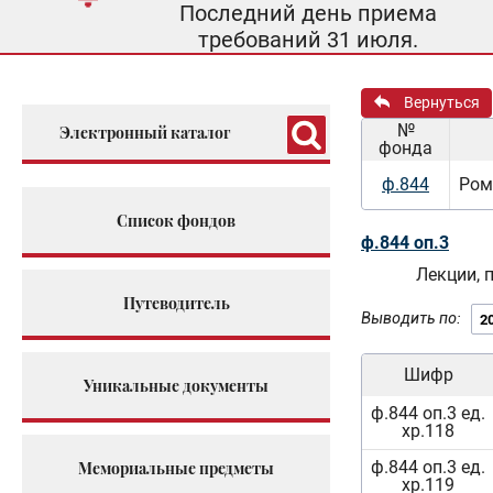
Последний день приема
требований 31 июля.
Вернуться
№
Электронный каталог
фонда
ф.844
Ром
Список фондов
ф.844 оп.3
Лекции, 
Путеводитель
Выводить по:
Шифр
Уникальные документы
ф.844 оп.3 ед.
хр.118
ф.844 оп.3 ед.
Мемориальные предметы
хр.119