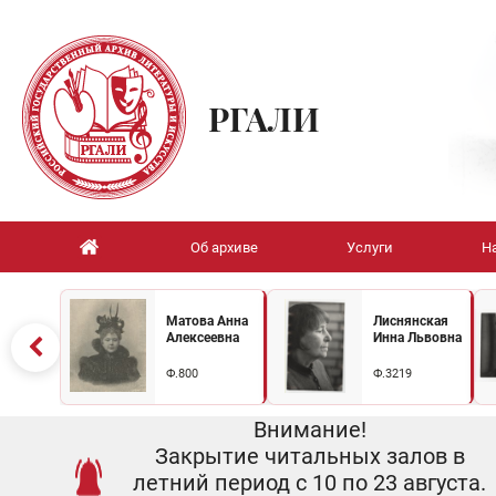
РГАЛИ
Об архиве
Услуги
Н
Матова Анна
Лиснянская
Алексеевна
Инна Львовна
Ф.800
Ф.3219
Внимание!
Закрытие читальных залов в
летний период с 10 по 23 августа.