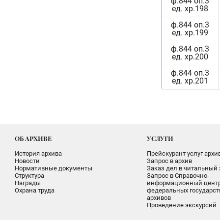
ф.844 оп.3
ед. хр.198
ф.844 оп.3
ед. хр.199
ф.844 оп.3
ед. хр.200
ф.844 оп.3
ед. хр.201
ОБ АРХИВЕ
УСЛУГИ
История архива
Прейскурант услуг архи
Новости
Запрос в архив
Нормативные документы
Заказ дел в читальный 
Структура
Запрос в Справочно-
Награды
информационный цент
Охрана труда
федеральных государс
архивов
Проведение экскурсий