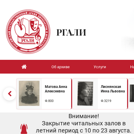
РГАЛИ
Об архиве
Услуги
Н
Матова Анна
Лиснянская
Алексеевна
Инна Львовна
Ф.800
Ф.3219
Внимание!
Закрытие читальных залов в
летний период с 10 по 23 августа.