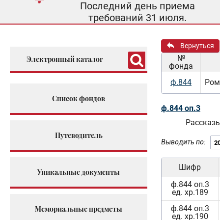
Последний день приема
требований 31 июля.
Вернуться
№
Электронный каталог
фонда
ф.844
Ром
Список фондов
ф.844 оп.3
Рассказы
Путеводитель
Выводить по:
Шифр
Уникальные документы
ф.844 оп.3
ед. хр.189
ф.844 оп.3
Мемориальные предметы
ед. хр.190