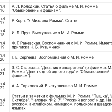
п.4
А. Л. Колодкин. Статья о фильме М. И. Ромма
316
"Обыкновенный фашизм".
п.4
Р. Корн. "У Михаила Ромма". Статья.
317
п.4
И. Л. Прут. Выступление о М. И. Ромме.
318
п.4
Ф. Г. Раневская. Воспоминания о М. И. Ромме. Имеет
319
приписка Н. Б. Кузьминой.
п.4
Г. Е. Сергеева. Воспоминания о М. И. Ромме.
320
З. С. Старкова. "Дневник кинозрителя" (о фильмах М.
п.4
Ромма "Девять дней одного года" и "Обыкновенный
321
фашизм").
п.4
А. А. Тарковский. Выступление о М. И. Ромме.
322
Статьи и заметки о фильмах М. И. Ромма, "Пышка", "
п.4
Октябре", "Человек № 217", "Русский вопрос" и др. На
323
русском, английском, немецком, польском и шведс
языках.