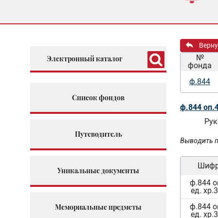
Верну
№
Электронный каталог
фонда
ф.844
Список фондов
ф.844 оп.
Рук
Путеводитель
Выводить п
Шиф
Уникальные документы
ф.844 о
ед. хр.
ф.844 о
Мемориальные предметы
ед. хр.