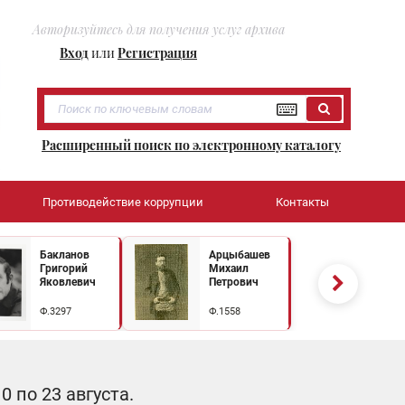
Авторизуйтесь для получения услуг архива
Вход
или
Регистрация
Расширенный поиск по электронному каталогу
Противодействие коррупции
Контакты
Бакланов
Арцыбашев
Григорий
Михаил
Яковлевич
Петрович
Ф.3297
Ф.1558
 по 23 августа.