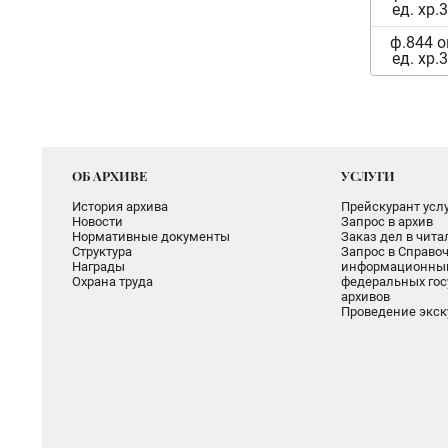
ед. хр.
ф.844 о
ед. хр.
ОБ АРХИВЕ
УСЛУГИ
История архива
Прейскурант услу
Новости
Запрос в архив
Нормативные документы
Заказ дел в чит
Структура
Запрос в Справоч
Награды
информационный
Охрана труда
федеральных гос
архивов
Проведение экск