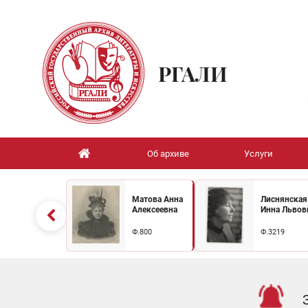
РГАЛИ
Об архиве
Услуги
Матова Анна
Лиснянская
Алексеевна
Инна Львов
Ф.800
Ф.3219