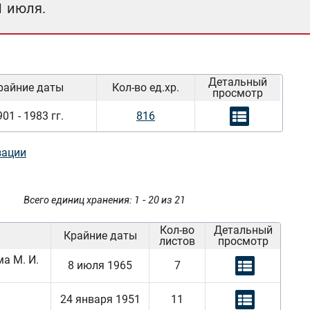
1 июля.
Детальный
райние даты
Кол-во ед.хр.
просмотр
01 - 1983 гг.
816
зации
Всего единиц хранения: 1 - 20 из 21
Кол-во
Детальный
Крайние даты
листов
просмотр
ма М. И.
8 июля 1965
7
24 января 1951
11