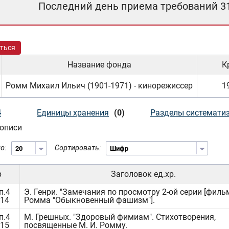
Последний день приема требований 3
ться
Название фонда
К
Ромм Михаил Ильич (1901-1971) - кинорежиссер
19
4
Единицы хранения
(0)
Разделы системати
описи
о:
Сортировать:
р
Заголовок ед.хр.
п.4
Э. Генри. "Замечания по просмотру 2-ой серии [филь
314
Ромма "Обыкновенный фашизм"].
п.4
М. Грешных. "Здоровый фимиам". Стихотворения,
315
посвященные М. И. Ромму.