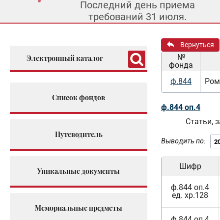
Последний день приема
требований 31 июля.
Вернуться
№
Электронный каталог
фонда
ф.844
Ром
Список фондов
ф.844 оп.4
Статьи, 
Путеводитель
Выводить по:
Шифр
Уникальные документы
ф.844 оп.4
ед. хр.128
Мемориальные предметы