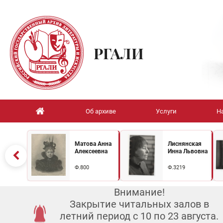
РГАЛИ
Об архиве
Услуги
Н
Матова Анна
Лиснянская
Алексеевна
Инна Львовна
Ф.800
Ф.3219
Внимание!
Закрытие читальных залов в
летний период с 10 по 23 августа.