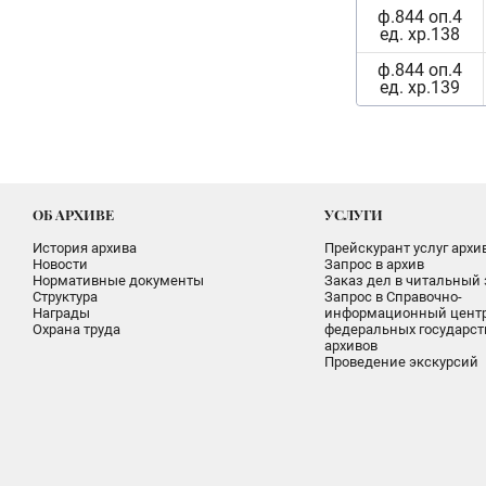
ф.844 оп.4
ед. хр.138
ф.844 оп.4
ед. хр.139
ОБ АРХИВЕ
УСЛУГИ
История архива
Прейскурант услуг архи
Новости
Запрос в архив
Нормативные документы
Заказ дел в читальный 
Структура
Запрос в Справочно-
Награды
информационный цент
Охрана труда
федеральных государс
архивов
Проведение экскурсий