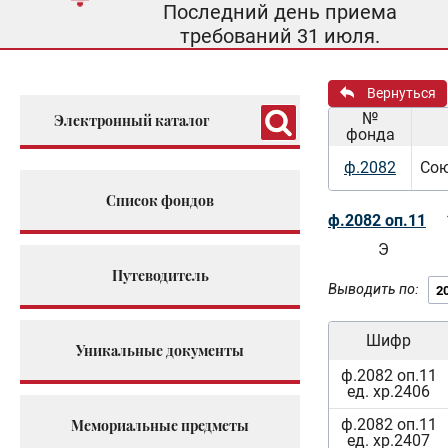
Последний день приема
требований 31 июля.
Вернуться
№
Электронный каталог
фонда
ф.2082
Сою
Список фондов
ф.2082 оп.11
Э
Путеводитель
Выводить по:
Шифр
Уникальные документы
ф.2082 оп.11
ед. хр.2406
ф.2082 оп.11
Мемориальные предметы
ед. хр.2407