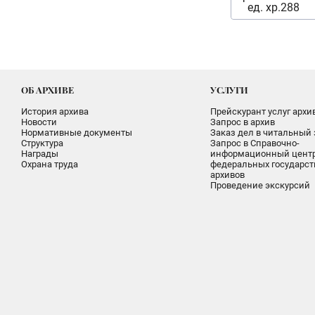
ед. хр.288
ОБ АРХИВЕ
УСЛУГИ
История архива
Прейскурант услуг архи
Новости
Запрос в архив
Нормативные документы
Заказ дел в читальный 
Структура
Запрос в Справочно-
Награды
информационный цент
Охрана труда
федеральных государс
архивов
Проведение экскурсий