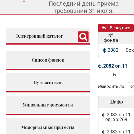
Последний день приема
требований 31 июля.
Вернуться
№
Электронный каталог
фонда
ф.2082
Сою
Список фондов
ф.2082 оп.11
Б
Путеводитель
Выводить по:
Шифр
Уникальные документы
ф.2082 оп.11
ед. хр.269
Мемориальные предметы
ф.2082 оп.11