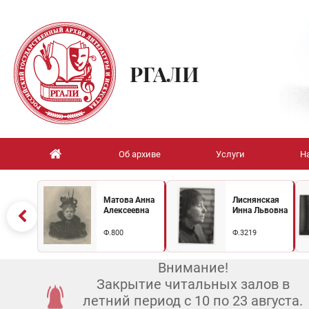
РГАЛИ
Об архиве
Услуги
Н
Матова Анна
Лиснянская
Алексеевна
Инна Львовна
Ф.800
Ф.3219
Внимание!
Закрытие читальных залов в
летний период с 10 по 23 августа.