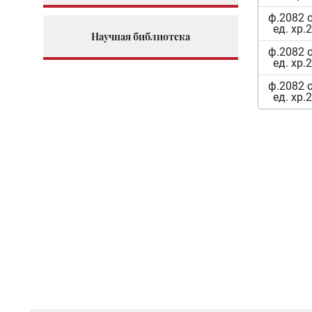
ф.2082 
ед. хр.
Научная библиотека
ф.2082 
ед. хр.
ф.2082 
ед. хр.