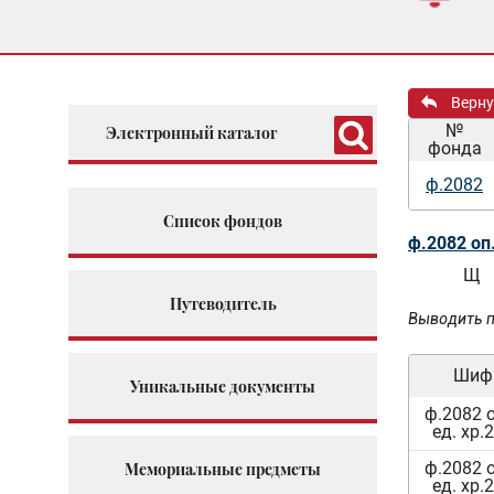
Верну
№
Электронный каталог
фонда
ф.2082
Список фондов
ф.2082 оп
Щ
Путеводитель
Выводить п
Шиф
Уникальные документы
ф.2082 
ед. хр.
ф.2082 
Мемориальные предметы
ед. хр.