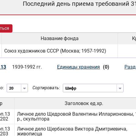
Последний день приема требований 3
ться
Название фонда
К
Союз художников СССР (Москва; 1957-1992)
.13
1939-1992 гг.
Единицы хранения
(0)
Разд
о:
Сортировать:
р
Заголовок ед.хр.
оп.13
Личное дело Щедровой Валентины Илларионовны, 1
2202
р., скульптора
оп.13
Личное дело Щербакова Виктора Дмитриевича,
2203
живописца