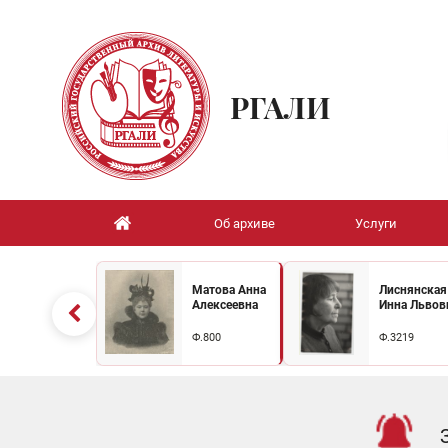
РГАЛИ
Об архиве
Услуги
Матова Анна
Лиснянская
Алексеевна
Инна Львов
Ф.800
Ф.3219