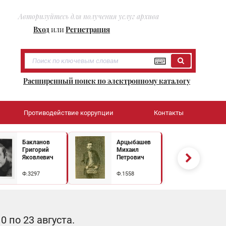
Авторизуйтесь для получения услуг архива
Вход
или
Регистрация
Расширенный поиск по электронному каталогу
Противодействие коррупции
Контакты
Бакланов
Арцыбашев
Григорий
Михаил
Яковлевич
Петрович
Ф.3297
Ф.1558
 по 23 августа.