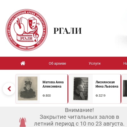
РГАЛИ
Об архиве
Услуги
Н
Матова Анна
Лиснянская
Алексеевна
Инна Львовна
Ф.800
Ф.3219
Внимание!
Закрытие читальных залов в
летний период с 10 по 23 августа.