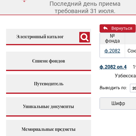
Последний день приема
требований 31 июля.
Вернуться
№
Электронный каталог
фонда
ф.2082
Сою
Список фондов
ф.2082 оп.4
1
Узбекска
Путеводитель
Выводить по:
Шифр
Уникальные документы
Мемориальные предметы