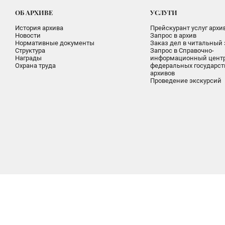
ОБ АРХИВЕ
УСЛУГИ
История архива
Прейскурант услуг архи
Новости
Запрос в архив
Нормативные документы
Заказ дел в читальный 
Структура
Запрос в Справочно-
Награды
информационный цент
Охрана труда
федеральных государс
архивов
Проведение экскурсий