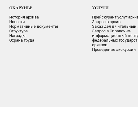
ОБ АРХИВЕ
УСЛУГИ
История архива
Прейскурант услуг архи
Новости
Запрос в архив
Нормативные документы
Заказ дел в читальный 
Структура
Запрос в Справочно-
Награды
информационный цент
Охрана труда
федеральных государс
архивов
Проведение экскурсий