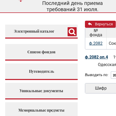
Последний день приема
требований 31 июля.
Вернуться
№
Электронный каталог
фонда
ф.2082
Сою
Список фондов
ф.2082 оп.4
1
Одесская
Путеводитель
Выводить по:
Шифр
Уникальные документы
Мемориальные предметы