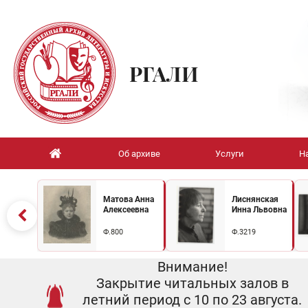
РГАЛИ
Об архиве
Услуги
Н
Матова Анна
Лиснянская
Алексеевна
Инна Львовна
Ф.800
Ф.3219
Внимание!
Закрытие читальных залов в
летний период с 10 по 23 августа.