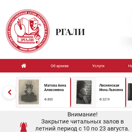
РГАЛИ
Об архиве
Услуги
Н
Матова Анна
Лиснянская
Алексеевна
Инна Львовна
Ф.800
Ф.3219
Внимание!
Закрытие читальных залов в
летний период с 10 по 23 августа.