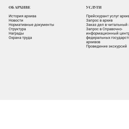
ОБ АРХИВЕ
УСЛУГИ
История архива
Прейскурант услуг архи
Новости
Запрос в архив
Нормативные документы
Заказ дел в читальный 
Структура
Запрос в Справочно-
Награды
информационный цент
Охрана труда
федеральных государс
архивов
Проведение экскурсий