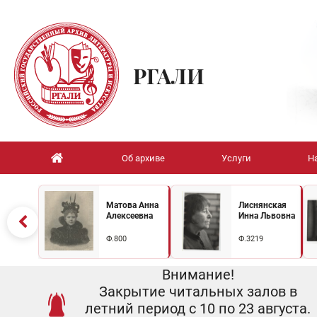
РГАЛИ
Об архиве
Услуги
Н
Матова Анна
Лиснянская
Алексеевна
Инна Львовна
Ф.800
Ф.3219
Внимание!
Закрытие читальных залов в
летний период с 10 по 23 августа.