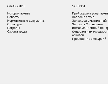
ОБ АРХИВЕ
УСЛУГИ
История архива
Прейскурант услуг архи
Новости
Запрос в архив
Нормативные документы
Заказ дел в читальный 
Структура
Запрос в Справочно-
Награды
информационный цент
Охрана труда
федеральных государс
архивов
Проведение экскурсий