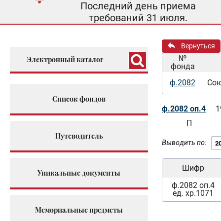
Последний день приема
требований 31 июля.
Вернуться
№
Электронный каталог
фонда
ф.2082
Сою
Список фондов
ф.2082 оп.4
1
П
Путеводитель
Выводить по:
Шифр
Уникальные документы
ф.2082 оп.4
ед. хр.1071
Мемориальные предметы