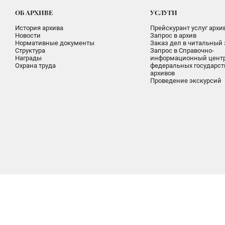
ОБ АРХИВЕ
УСЛУГИ
История архива
Прейскурант услуг архи
Новости
Запрос в архив
Нормативные документы
Заказ дел в читальный 
Структура
Запрос в Справочно-
Награды
информационный цент
Охрана труда
федеральных государс
архивов
Проведение экскурсий