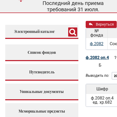
Последний день приема
требований 31 июля.
Вернуться
№
Электронный каталог
фонда
ф.2082
Сою
Список фондов
ф.2082 оп.4
1
Б
Путеводитель
Выводить по:
Шифр
Уникальные документы
ф.2082 оп.4
ед. хр.682
Мемориальные предметы