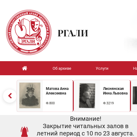
РГАЛИ
Об архиве
Услуги
Н
Матова Анна
Лиснянская
Алексеевна
Инна Львовна
Ф.800
Ф.3219
Внимание!
Закрытие читальных залов в
летний период с 10 по 23 августа.