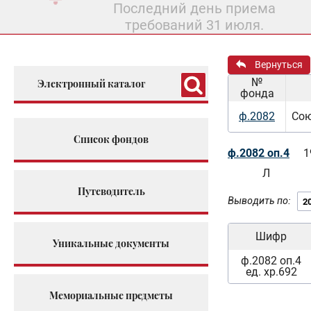
Последний день приема
требований 31 июля.
Вернуться
№
Электронный каталог
фонда
ф.2082
Сою
Список фондов
ф.2082 оп.4
1
Л
Путеводитель
Выводить по:
Шифр
Уникальные документы
ф.2082 оп.4
ед. хр.692
Мемориальные предметы