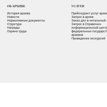
ОБ АРХИВЕ
УСЛУГИ
История архива
Прейскурант услуг архи
Новости
Запрос в архив
Нормативные документы
Заказ дел в читальный 
Структура
Запрос в Справочно-
Награды
информационный цент
Охрана труда
федеральных государс
архивов
Проведение экскурсий