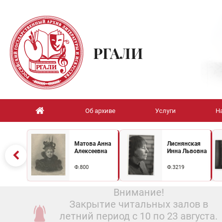
РГАЛИ
Об архиве
Услуги
Н
Матова Анна
Лиснянская
Алексеевна
Инна Львовна
Ф.800
Ф.3219
Внимание!
Закрытие читальных залов в
летний период с 10 по 23 августа.