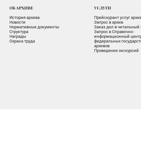
ОБ АРХИВЕ
УСЛУГИ
История архива
Прейскурант услуг архи
Новости
Запрос в архив
Нормативные документы
Заказ дел в читальный 
Структура
Запрос в Справочно-
Награды
информационный цент
Охрана труда
федеральных государс
архивов
Проведение экскурсий