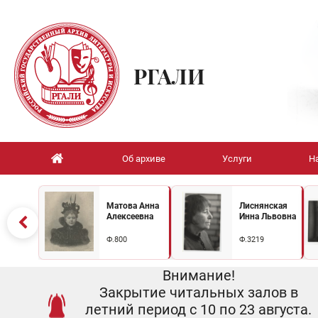
РГАЛИ
Об архиве
Услуги
Н
Матова Анна
Лиснянская
Алексеевна
Инна Львовна
Ф.800
Ф.3219
Внимание!
Закрытие читальных залов в
летний период с 10 по 23 августа.