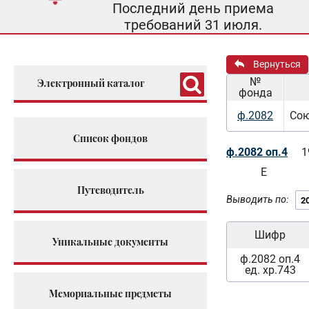
Последний день приема
требований 31 июля.
Вернуться
№
Электронный каталог
фонда
ф.2082
Сою
Список фондов
ф.2082 оп.4
1
Е
Путеводитель
Выводить по:
Шифр
Уникальные документы
ф.2082 оп.4
ед. хр.743
Мемориальные предметы