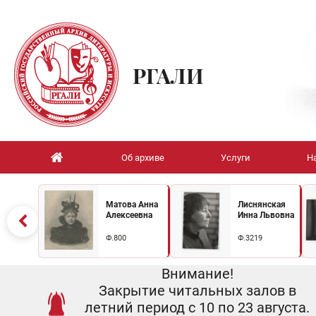
РГАЛИ
Об архиве
Услуги
Н
Матова Анна
Лиснянская
Алексеевна
Инна Львовна
Ф.800
Ф.3219
Внимание!
Закрытие читальных залов в
летний период с 10 по 23 августа.