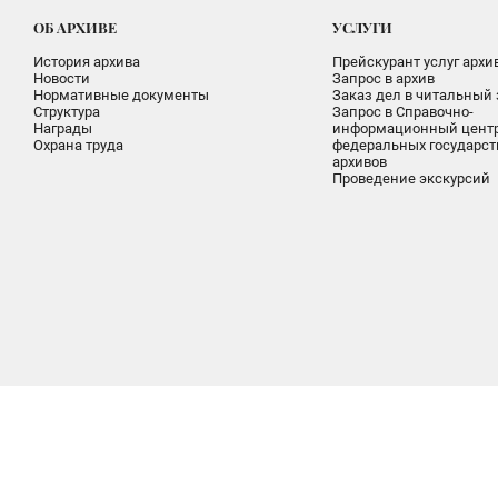
ОБ АРХИВЕ
УСЛУГИ
История архива
Прейскурант услуг архи
Новости
Запрос в архив
Нормативные документы
Заказ дел в читальный 
Структура
Запрос в Справочно-
Награды
информационный цент
Охрана труда
федеральных государс
архивов
Проведение экскурсий