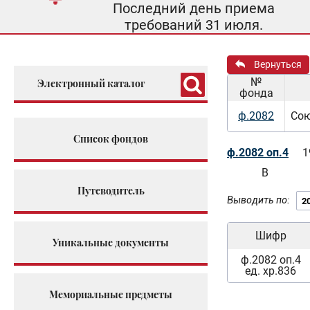
Последний день приема
требований 31 июля.
Вернуться
№
Электронный каталог
фонда
ф.2082
Сою
Список фондов
ф.2082 оп.4
1
В
Путеводитель
Выводить по:
Шифр
Уникальные документы
ф.2082 оп.4
ед. хр.836
Мемориальные предметы