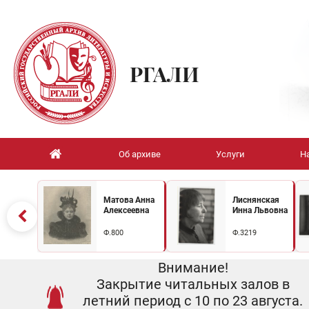
РГАЛИ
Об архиве
Услуги
Н
Матова Анна
Лиснянская
Алексеевна
Инна Львовна
Ф.800
Ф.3219
Внимание!
Закрытие читальных залов в
летний период с 10 по 23 августа.