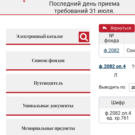
Последний день приема
требований 31 июля.
Вернуться
№
Электронный каталог
фонда
ф.2082
Сою
Список фондов
ф.2082 оп.4
1
Л
Путеводитель
Выводить по:
Шифр
Уникальные документы
ф.2082 оп.4
ед. хр.761
Мемориальные предметы