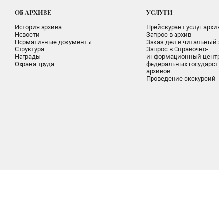
ОБ АРХИВЕ
УСЛУГИ
История архива
Прейскурант услуг архи
Новости
Запрос в архив
Нормативные документы
Заказ дел в читальный 
Структура
Запрос в Справочно-
Награды
информационный цент
Охрана труда
федеральных государс
архивов
Проведение экскурсий