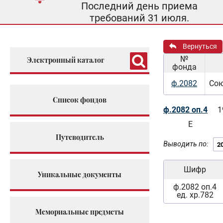
Последний день приема
требований 31 июля.
Вернуться
№
Электронный каталог
фонда
ф.2082
Сою
Список фондов
ф.2082 оп.4
1
Е
Путеводитель
Выводить по:
Шифр
Уникальные документы
ф.2082 оп.4
ед. хр.782
Мемориальные предметы