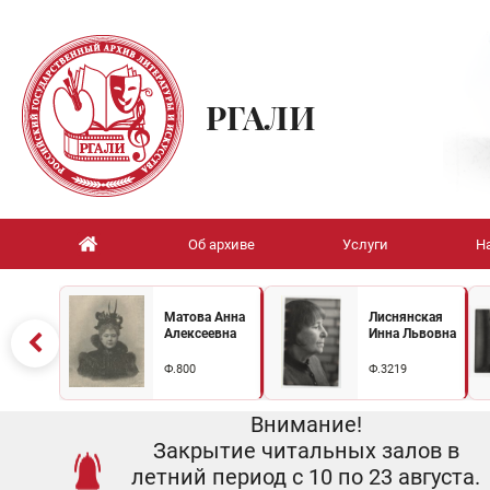
РГАЛИ
Об архиве
Услуги
Н
Матова Анна
Лиснянская
Алексеевна
Инна Львовна
Ф.800
Ф.3219
Внимание!
Закрытие читальных залов в
летний период с 10 по 23 августа.