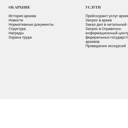
ОБ АРХИВЕ
УСЛУГИ
История архива
Прейскурант услуг архи
Новости
Запрос в архив
Нормативные документы
Заказ дел в читальный 
Структура
Запрос в Справочно-
Награды
информационный цент
Охрана труда
федеральных государс
архивов
Проведение экскурсий