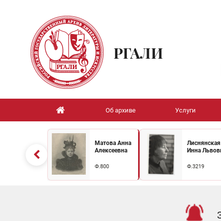
РГАЛИ
Об архиве
Услуги
Матова Анна
Лиснянская
Алексеевна
Инна Львов
Ф.800
Ф.3219