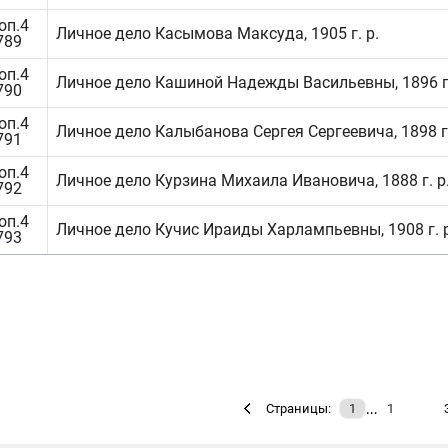
оп.4
Личное дело Касымова Максуда, 1905 г. р.
789
оп.4
Личное дело Кашиной Надежды Васильевны, 1896 г.
790
оп.4
Личное дело Калыбанова Сергея Сергеевича, 1898 г.
791
оп.4
Личное дело Курзина Михаила Ивановича, 1888 г. р
792
оп.4
Личное дело Кучис Ираиды Харлампьевны, 1908 г. р
793
…
Страницы:
1
1