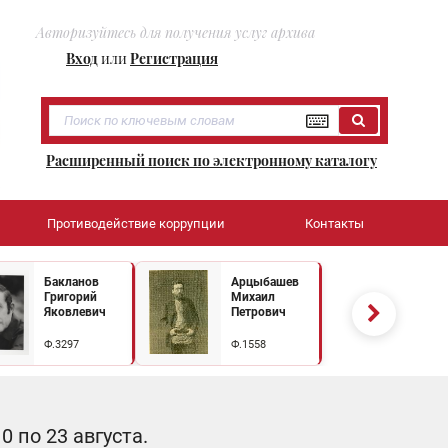
Авторизуйтесь для получения услуг архива
Вход
или
Регистрация
Расширенный поиск по электронному каталогу
Противодействие коррупции
Контакты
Бакланов
Арцыбашев
Григорий
Михаил
Яковлевич
Петрович
Ф.3297
Ф.1558
 по 23 августа.