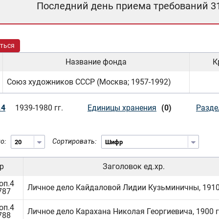
Последний день приема требований 3
ться
Название фонда
К
Союз художников СССР (Москва; 1957-1992)
.4
1939-1980 гг.
Единицы хранения
(0)
Разде
о:
Сортировать:
р
Заголовок ед.хр.
оп.4
Личное дело Кайдаловой Лидии Кузьминичны, 1910 
787
оп.4
Личное дело Карахана Николая Георгиевича, 1900 г.
788