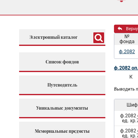
Верну
№
Электронный каталог
фонда
ф.2082
Список фондов
ф.2082 оп
К
Путеводитель
Выводить п
Шиф
Уникальные документы
ф.2082 
ед. хр.
ф.2082 
Мемориальные предметы
ед. хр.