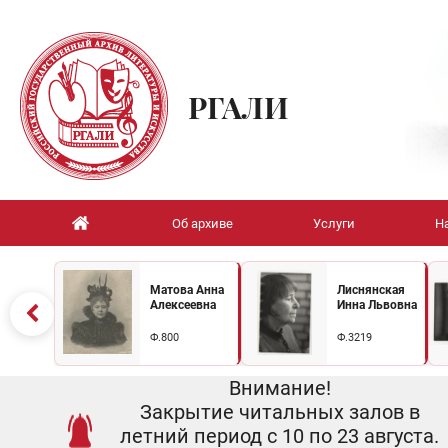
РГАЛИ
Об архиве
Услуги
Н
Матова Анна
Лиснянская
Алексеевна
Инна Львовна
Ф.800
Ф.3219
Внимание!
Закрытие читальных залов в
летний период с 10 по 23 августа.