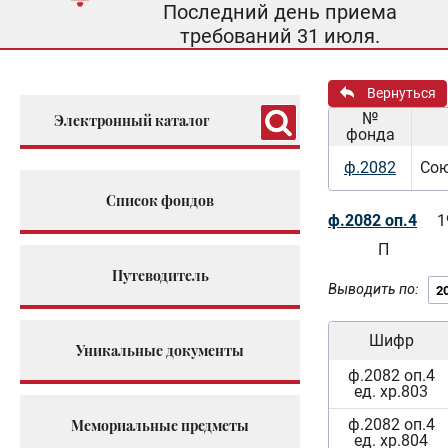
Последний день приема
требований 31 июля.
Вернуться
№
Электронный каталог
фонда
ф.2082
Сою
Список фондов
ф.2082 оп.4
1
П
Путеводитель
Выводить по:
Шифр
Уникальные документы
ф.2082 оп.4
ед. хр.803
ф.2082 оп.4
Мемориальные предметы
ед. хр.804