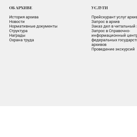
ОБ АРХИВЕ
УСЛУГИ
История архива
Прейскурант услуг архи
Новости
Запрос в архив
Нормативные документы
Заказ дел в читальный 
Структура
Запрос в Справочно-
Награды
информационный цент
Охрана труда
федеральных государс
архивов
Проведение экскурсий