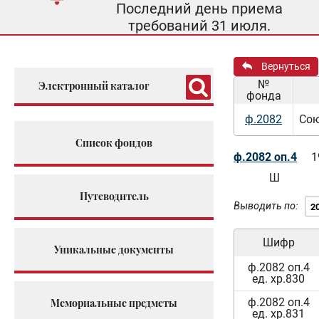
Последний день приема
требований 31 июля.
Вернуться
№
Электронный каталог
фонда
ф.2082
Сою
Список фондов
ф.2082 оп.4
1
Ш
Путеводитель
Выводить по:
Шифр
Уникальные документы
ф.2082 оп.4
ед. хр.830
ф.2082 оп.4
Мемориальные предметы
ед. хр.831