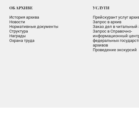
ОБ АРХИВЕ
УСЛУГИ
История архива
Прейскурант услуг архи
Новости
Запрос в архив
Нормативные документы
Заказ дел в читальный 
Структура
Запрос в Справочно-
Награды
информационный цент
Охрана труда
федеральных государс
архивов
Проведение экскурсий