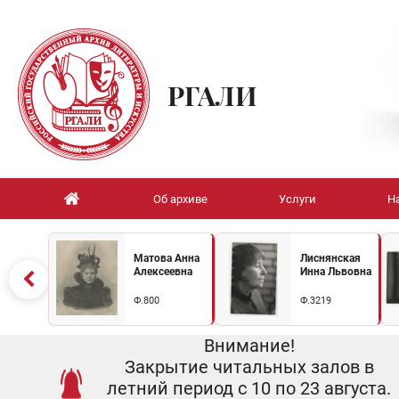
РГАЛИ
Об архиве
Услуги
Н
Матова Анна
Лиснянская
Алексеевна
Инна Львовна
Ф.800
Ф.3219
Внимание!
Закрытие читальных залов в
летний период с 10 по 23 августа.