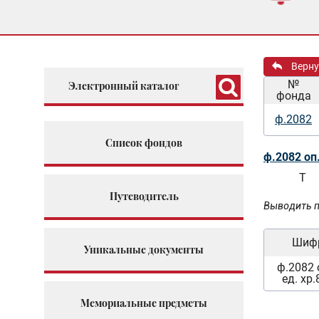
Верну
№
Электронный каталог
фонда
ф.2082
Список фондов
ф.2082 оп
Т
Путеводитель
Выводить п
Шиф
Уникальные документы
ф.2082 
ед. хр.
Мемориальные предметы