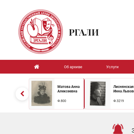
РГАЛИ
Об архиве
Услуги
Матова Анна
Лиснянская
Алексеевна
Инна Львов
Ф.800
Ф.3219