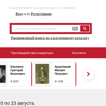
Авторизуйтесь для получения услуг архива
Вход
или
Регистрация
Расширенный поиск по электронному каталогу
Противодействие коррупции
Контакты
Бакланов
Арцыбашев
Григорий
Михаил
Яковлевич
Петрович
Ф.3297
Ф.1558
 по 23 августа.