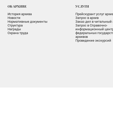
ОБ АРХИВЕ
УСЛУГИ
История архива
Прейскурант услуг архи
Новости
Запрос в архив
Нормативные документы
Заказ дел в читальный 
Структура
Запрос в Справочно-
Награды
информационный цент
Охрана труда
федеральных государс
архивов
Проведение экскурсий