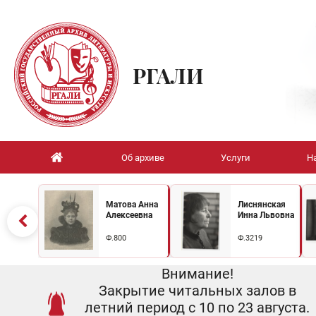
РГАЛИ
Об архиве
Услуги
Н
Матова Анна
Лиснянская
Алексеевна
Инна Львовна
Ф.800
Ф.3219
Внимание!
Закрытие читальных залов в
летний период с 10 по 23 августа.