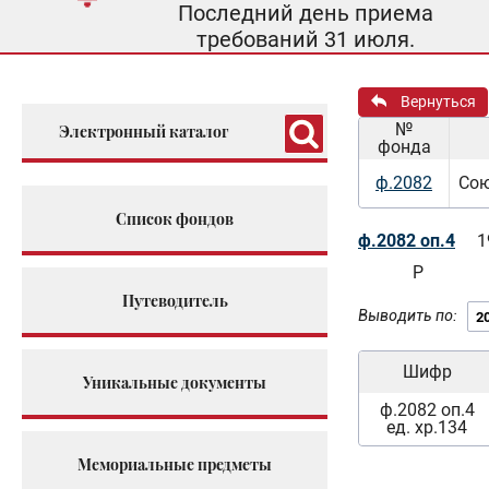
Последний день приема
требований 31 июля.
Вернуться
№
Электронный каталог
фонда
ф.2082
Сою
Список фондов
ф.2082 оп.4
1
Р
Путеводитель
Выводить по:
Шифр
Уникальные документы
ф.2082 оп.4
ед. хр.134
Мемориальные предметы