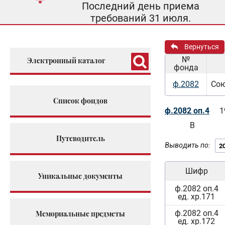
Последний день приема
требований 31 июля.
Вернуться
№
Электронный каталог
фонда
ф.2082
Сою
Список фондов
ф.2082 оп.4
1
В
Путеводитель
Выводить по:
Шифр
Уникальные документы
ф.2082 оп.4
ед. хр.171
ф.2082 оп.4
Мемориальные предметы
ед. хр.172