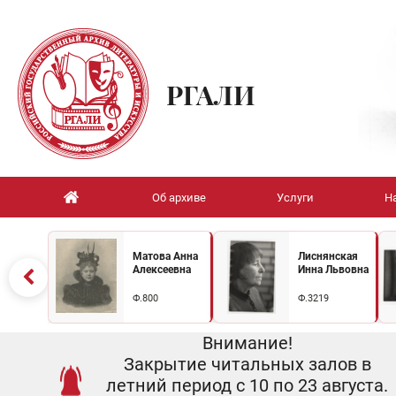
РГАЛИ
Об архиве
Услуги
Н
Матова Анна
Лиснянская
Алексеевна
Инна Львовна
Ф.800
Ф.3219
Внимание!
Закрытие читальных залов в
летний период с 10 по 23 августа.