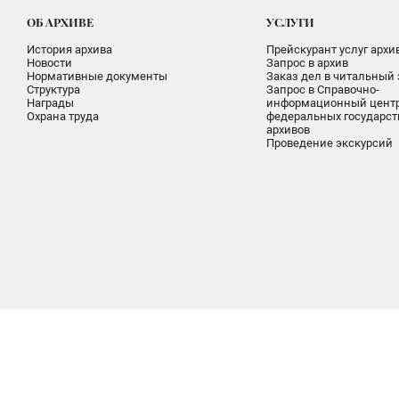
ОБ АРХИВЕ
УСЛУГИ
История архива
Прейскурант услуг архи
Новости
Запрос в архив
Нормативные документы
Заказ дел в читальный 
Структура
Запрос в Справочно-
Награды
информационный цент
Охрана труда
федеральных государс
архивов
Проведение экскурсий