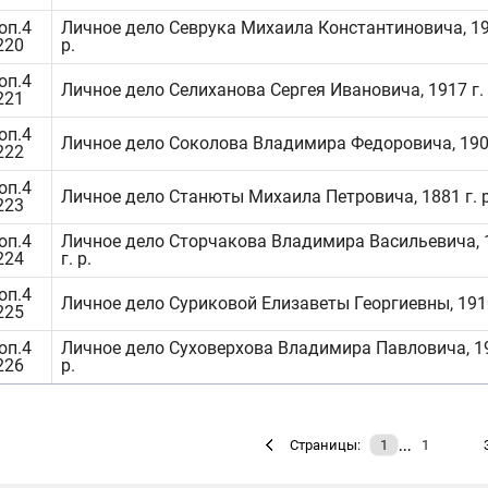
оп.4
Личное дело Севрука Михаила Константиновича, 19
220
р.
оп.4
Личное дело Селиханова Сергея Ивановича, 1917 г. 
221
оп.4
Личное дело Соколова Владимира Федоровича, 1908
222
оп.4
Личное дело Станюты Михаила Петровича, 1881 г. р
223
оп.4
Личное дело Сторчакова Владимира Васильевича, 
224
г. р.
оп.4
Личное дело Суриковой Елизаветы Георгиевны, 1910 
225
оп.4
Личное дело Суховерхова Владимира Павловича, 19
226
р.
…
Страницы:
1
1