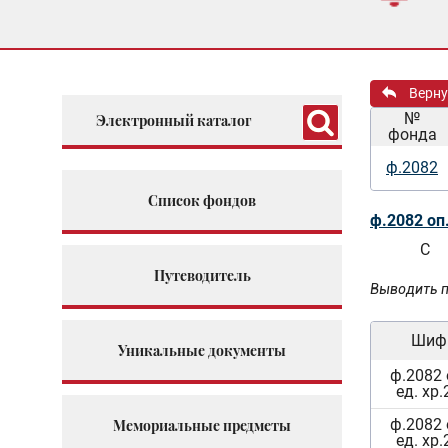
Верну
№
Электронный каталог
фонда
ф.2082
Список фондов
ф.2082 оп
С
Путеводитель
Выводить п
Шиф
Уникальные документы
ф.2082 
ед. хр.
ф.2082 
Мемориальные предметы
ед. хр.