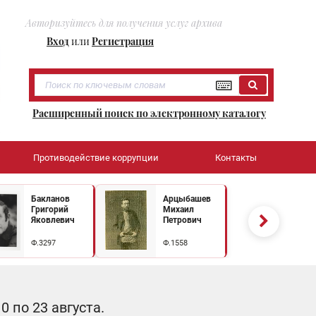
Авторизуйтесь для получения услуг архива
Вход
или
Регистрация
Расширенный поиск по электронному каталогу
Противодействие коррупции
Контакты
Бакланов
Арцыбашев
Григорий
Михаил
Яковлевич
Петрович
Ф.3297
Ф.1558
 по 23 августа.