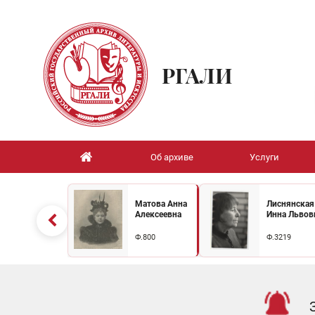
РГАЛИ
Об архиве
Услуги
Матова Анна
Лиснянская
Алексеевна
Инна Львов
Ф.800
Ф.3219