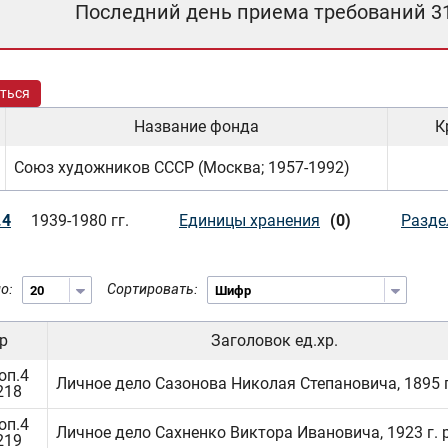
Последний день приема требований 3
ться
Название фонда
К
Союз художников СССР (Москва; 1957-1992)
.4
1939-1980 гг.
Единицы хранения
(0)
Разде
о:
Сортировать:
р
Заголовок ед.хр.
оп.4
Личное дело Сазонова Николая Степановича, 1895 г.
218
оп.4
Личное дело Сахненко Виктора Ивановича, 1923 г. р
219