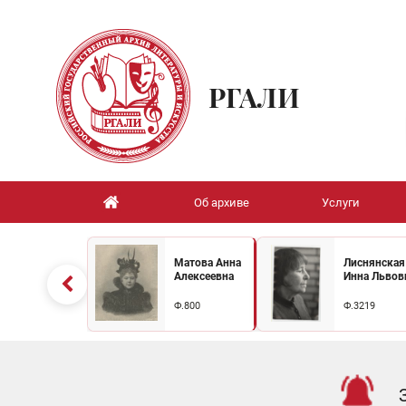
РГАЛИ
Об архиве
Услуги
Матова Анна
Лиснянская
Алексеевна
Инна Львов
Ф.800
Ф.3219