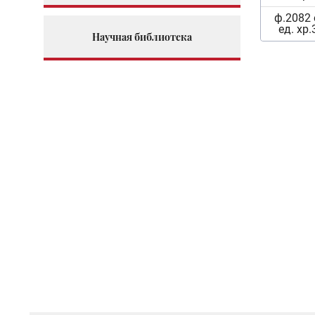
ф.2082 
ед. хр.
Научная библиотека