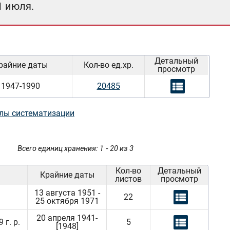
1 июля.
Детальный
райние даты
Кол-во ед.хр.
просмотр
1947-1990
20485
лы систематизации
Всего единиц хранения: 1 - 20 из 3
Кол-во
Детальный
Крайние даты
листов
просмотр
13 августа 1951 -
22
25 октября 1971
20 апреля 1941-
г. р.
5
[1948]