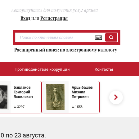
Авторизуйтесь для получения услуг архива
Вход
или
Регистрация
Расширенный поиск по электронному каталогу
Противодействие коррупции
Контакты
Бакланов
Арцыбашев
Григорий
Михаил
Яковлевич
Петрович
Ф.3297
Ф.1558
 по 23 августа.