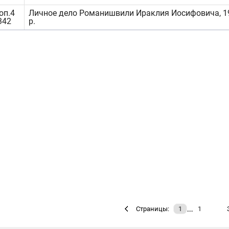
оп.4
Личное дело Романишвили Ираклия Иосифовича, 19
342
р.
…
Страницы:
1
1