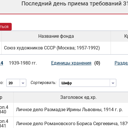
Последний день приема требований 3
ться
Название фонда
К
Союз художников СССР (Москва; 1957-1992)
.4
1939-1980 гг.
Единицы хранения
(0)
Разде
о:
Сортировать:
р
Заголовок ед.хр.
оп.4
Личное дело Размадзе Ирины Львовны, 1914 г. р.
340
оп.4
Личное дело Романовского Бориса Сергеевича, 1879 
341