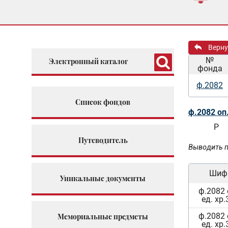
Верну
№
Электронный каталог
фонда
ф.2082
Список фондов
ф.2082 оп
Р
Путеводитель
Выводить п
Шиф
Уникальные документы
ф.2082 
ед. хр.
ф.2082 
Мемориальные предметы
ед. хр.