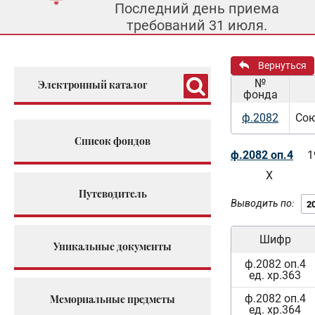
Последний день приема
требований 31 июля.
Вернуться
№
Электронный каталог
фонда
ф.2082
Сою
Список фондов
ф.2082 оп.4
1
Х
Путеводитель
Выводить по:
Шифр
Уникальные документы
ф.2082 оп.4
ед. хр.363
ф.2082 оп.4
Мемориальные предметы
ед. хр.364