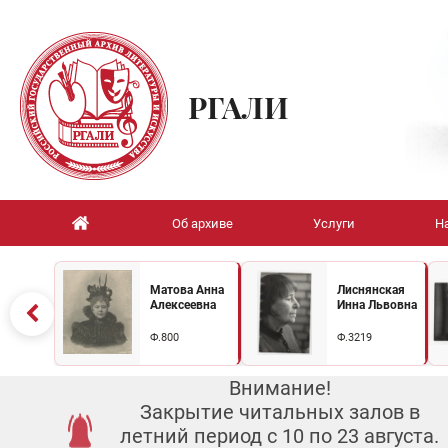
РГАЛИ
Об архиве
Услуги
Н
Матова Анна
Лиснянская
Алексеевна
Инна Львовна
Ф.800
Ф.3219
Внимание!
Закрытие читальных залов в
летний период с 10 по 23 августа.