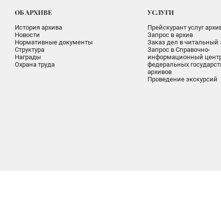
ОБ АРХИВЕ
УСЛУГИ
История архива
Прейскурант услуг архи
Новости
Запрос в архив
Нормативные документы
Заказ дел в читальный 
Структура
Запрос в Справочно-
Награды
информационный цент
Охрана труда
федеральных государс
архивов
Проведение экскурсий