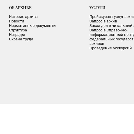
ОБ АРХИВЕ
УСЛУГИ
История архива
Прейскурант услуг архи
Новости
Запрос в архив
Нормативные документы
Заказ дел в читальный 
Структура
Запрос в Справочно-
Награды
информационный цент
Охрана труда
федеральных государс
архивов
Проведение экскурсий