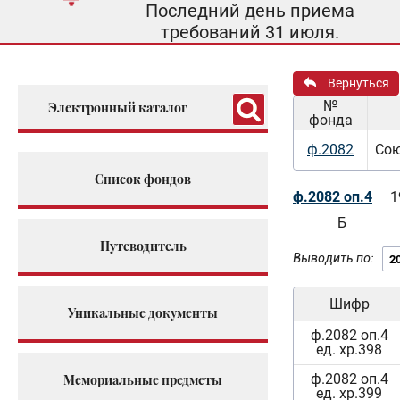
Последний день приема
требований 31 июля.
Вернуться
№
Электронный каталог
фонда
ф.2082
Сою
Список фондов
ф.2082 оп.4
1
Б
Путеводитель
Выводить по:
Шифр
Уникальные документы
ф.2082 оп.4
ед. хр.398
ф.2082 оп.4
Мемориальные предметы
ед. хр.399