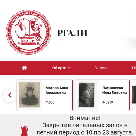
РГАЛИ
Об архиве
Услуги
Н
Матова Анна
Лиснянская
Алексеевна
Инна Львовна
Ф.800
Ф.3219
Внимание!
Закрытие читальных залов в
летний период с 10 по 23 августа.