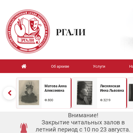
РГАЛИ
Об архиве
Услуги
Н
Матова Анна
Лиснянская
Алексеевна
Инна Львовна
Ф.800
Ф.3219
Внимание!
Закрытие читальных залов в
летний период с 10 по 23 августа.