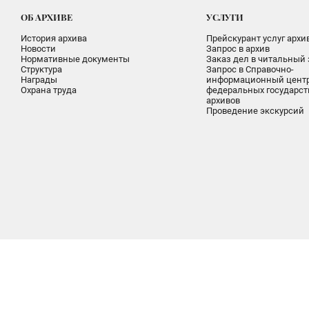
ОБ АРХИВЕ
УСЛУГИ
История архива
Прейскурант услуг архи
Новости
Запрос в архив
Нормативные документы
Заказ дел в читальный 
Структура
Запрос в Справочно-
Награды
информационный цент
Охрана труда
федеральных государс
архивов
Проведение экскурсий