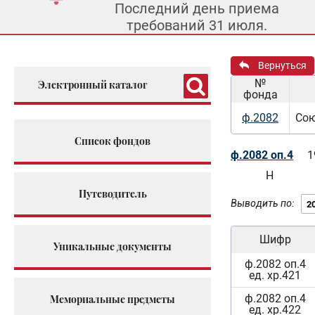
Последний день приема
требований 31 июля.
Вернуться
№
Электронный каталог
фонда
ф.2082
Сою
Список фондов
ф.2082 оп.4
1
Н
Путеводитель
Выводить по:
Шифр
Уникальные документы
ф.2082 оп.4
ед. хр.421
ф.2082 оп.4
Мемориальные предметы
ед. хр.422