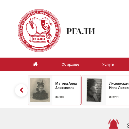
РГАЛИ
Об архиве
Услуги
Матова Анна
Лиснянская
Алексеевна
Инна Львов
Ф.800
Ф.3219