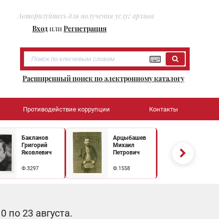
Авторизуйтесь для получения услуг архива
Вход
или
Регистрация
Расширенный поиск по электронному каталогу
Противодействие коррупции
Контакты
Бакланов
Арцыбашев
Григорий
Михаил
Яковлевич
Петрович
Ф.3297
Ф.1558
 по 23 августа.