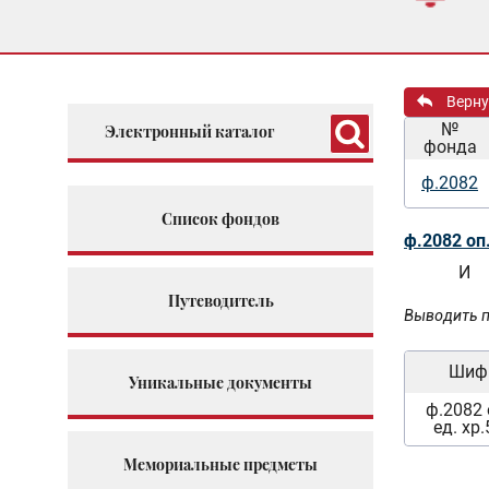
Верну
№
Электронный каталог
фонда
ф.2082
Список фондов
ф.2082 оп
И
Путеводитель
Выводить п
Шиф
Уникальные документы
ф.2082 
ед. хр
Мемориальные предметы