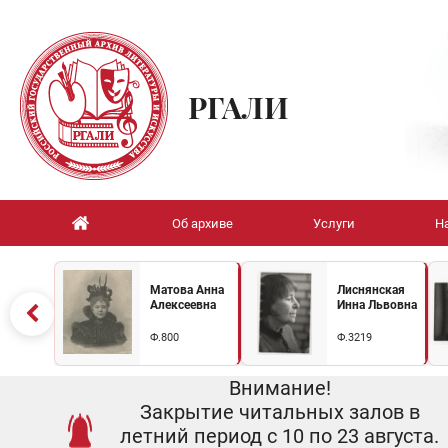
РГАЛИ
Об архиве
Услуги
Н
Матова Анна
Лиснянская
Алексеевна
Инна Львовна
Ф.800
Ф.3219
Внимание!
Закрытие читальных залов в
летний период с 10 по 23 августа.