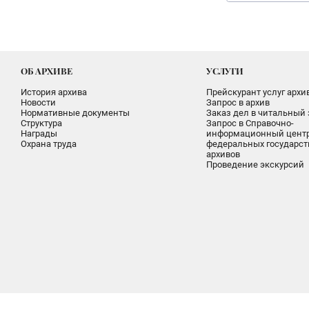
ОБ АРХИВЕ
УСЛУГИ
История архива
Прейскурант услуг архи
Новости
Запрос в архив
Нормативные документы
Заказ дел в читальный 
Структура
Запрос в Справочно-
Награды
информационный цент
Охрана труда
федеральных государс
архивов
Проведение экскурсий