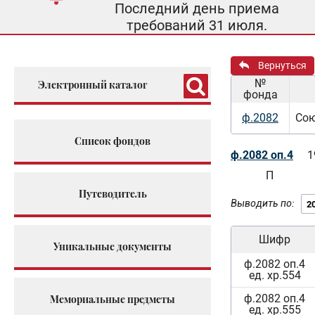
Последний день приема
требований 31 июля.
Вернуться
№
Электронный каталог
фонда
ф.2082
Сою
Список фондов
ф.2082 оп.4
1
П
Путеводитель
Выводить по:
Шифр
Уникальные документы
ф.2082 оп.4
ед. хр.554
ф.2082 оп.4
Мемориальные предметы
ед. хр.555