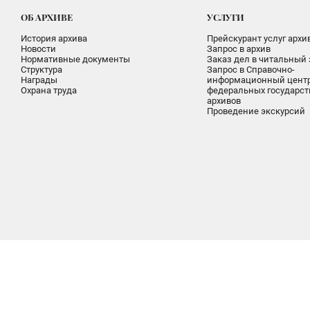
ОБ АРХИВЕ
УСЛУГИ
История архива
Прейскурант услуг архи
Новости
Запрос в архив
Нормативные документы
Заказ дел в читальный 
Структура
Запрос в Справочно-
Награды
информационный цент
Охрана труда
федеральных государс
архивов
Проведение экскурсий