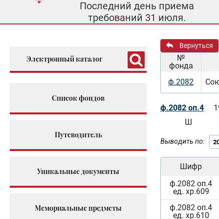
Последний день приема
требований 31 июля.
Вернуться
№
Электронный каталог
фонда
ф.2082
Сою
Список фондов
ф.2082 оп.4
1
Ш
Путеводитель
Выводить по:
Шифр
Уникальные документы
ф.2082 оп.4
ед. хр.609
ф.2082 оп.4
Мемориальные предметы
ед. хр.610