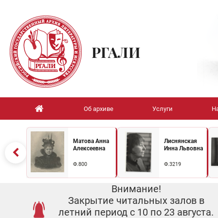
РГАЛИ
Об архиве
Услуги
Н
Матова Анна
Лиснянская
Алексеевна
Инна Львовна
Ф.800
Ф.3219
Внимание!
Закрытие читальных залов в
летний период с 10 по 23 августа.