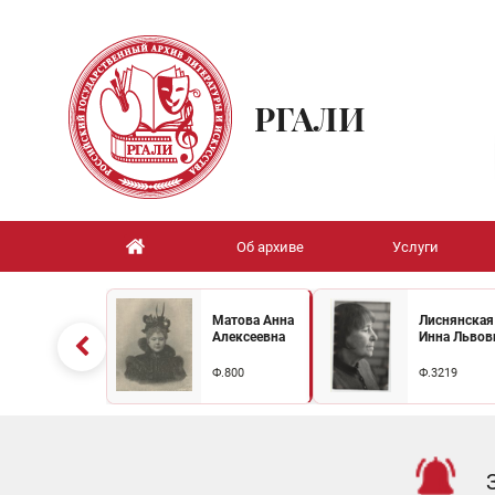
РГАЛИ
Об архиве
Услуги
Матова Анна
Лиснянская
Алексеевна
Инна Львов
Ф.800
Ф.3219