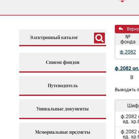
Верну
№
Электронный каталог
фонда
ф.2082
Список фондов
ф.2082 оп
В
Путеводитель
Выводить п
Шиф
Уникальные документы
ф.2082 
ед. хр.
ф.2082 
Мемориальные предметы
ед. хр.