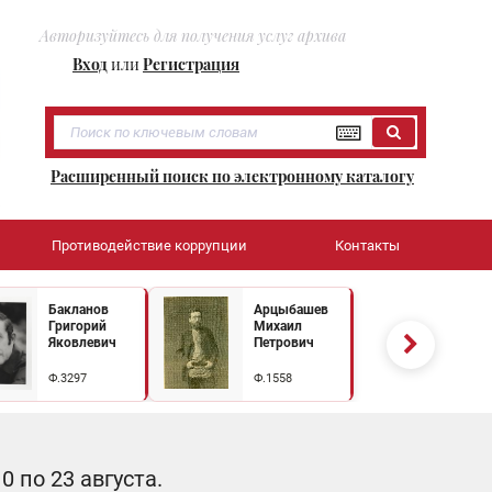
Авторизуйтесь для получения услуг архива
Вход
или
Регистрация
Расширенный поиск по электронному каталогу
Противодействие коррупции
Контакты
Бакланов
Арцыбашев
Григорий
Михаил
Яковлевич
Петрович
Ф.3297
Ф.1558
 по 23 августа.