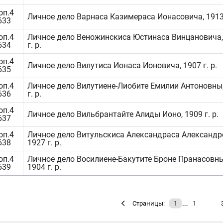
оп.4
Личное дело Варнаса Казимераса Ионасовича, 1913 
633
оп.4
Личное дело Веножинскиса Юстинаса Винцановича,
634
г. р.
оп.4
Личное дело Вилутиса Ионаса Ионовича, 1907 г. р.
635
оп.4
Личное дело Вилутиене-Лиобите Емилии Антоновны
636
г. р.
оп.4
Личное дело Вильбрантайте Алиды Ионо, 1909 г. р.
637
оп.4
Личное дело Витульскиса Александраса Александр
638
1927 г. р.
оп.4
Личное дело Восилиене-Бакутите Броне Пранасовны
639
1904 г. р.
…
Страницы:
1
1