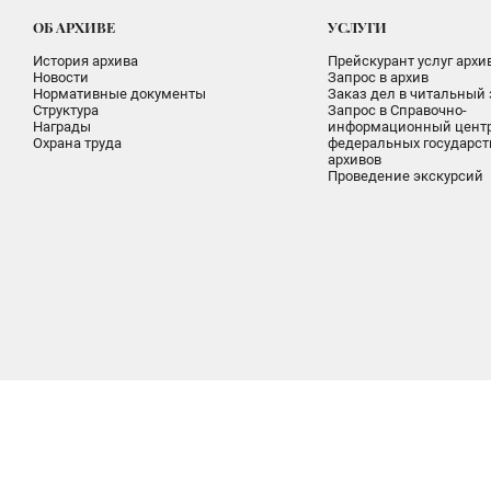
ОБ АРХИВЕ
УСЛУГИ
История архива
Прейскурант услуг архи
Новости
Запрос в архив
Нормативные документы
Заказ дел в читальный 
Структура
Запрос в Справочно-
Награды
информационный цент
Охрана труда
федеральных государс
архивов
Проведение экскурсий