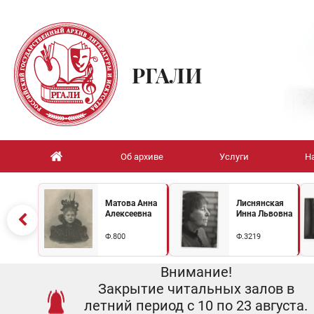
РГАЛИ
Об архиве
Услуги
Н
Матова Анна
Лиснянская
Алексеевна
Инна Львовна
Ф.800
Ф.3219
Внимание!
Закрытие читальных залов в
летний период с 10 по 23 августа.