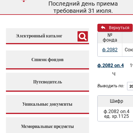
Последний день приема
требований 31 июля.
Вернуться
№
Электронный каталог
фонда
ф.2082
Сою
Список фондов
ф.2082 оп.4
1
Ч
Путеводитель
Выводить по:
Шифр
Уникальные документы
ф.2082 оп.4
ед. хр.1125
Мемориальные предметы