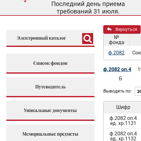
Последний день приема
требований 31 июля.
Вернуться
№
Электронный каталог
фонда
ф.2082
Сою
Список фондов
ф.2082 оп.4
1
Б
Путеводитель
Выводить по:
Шифр
Уникальные документы
ф.2082 оп.4
ед. хр.1131
ф.2082 оп.4
Мемориальные предметы
ед. хр.1132