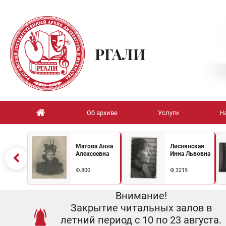
РГАЛИ
Об архиве
Услуги
Н
Матова Анна
Лиснянская
Алексеевна
Инна Львовна
Ф.800
Ф.3219
Внимание!
Закрытие читальных залов в
летний период с 10 по 23 августа.