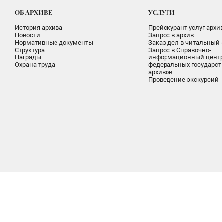
ОБ АРХИВЕ
УСЛУГИ
История архива
Прейскурант услуг архи
Новости
Запрос в архив
Нормативные документы
Заказ дел в читальный 
Структура
Запрос в Справочно-
Награды
информационный цент
Охрана труда
федеральных государс
архивов
Проведение экскурсий