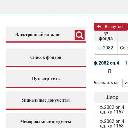
Последний день приема
требований 31 июля.
Вернуться
№
Электронный каталог
фонда
ф.2082
Сою
Список фондов
ф.2082 оп.4
1
П
Путеводитель
Выводить по:
Шифр
Уникальные документы
ф.2082 оп.4
ед. хр.1167
ф.2082 оп.4
Мемориальные предметы
ед. хр.1168