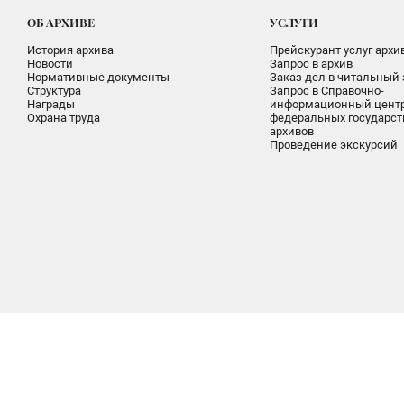
ОБ АРХИВЕ
УСЛУГИ
История архива
Прейскурант услуг архи
Новости
Запрос в архив
Нормативные документы
Заказ дел в читальный 
Структура
Запрос в Справочно-
Награды
информационный цент
Охрана труда
федеральных государс
архивов
Проведение экскурсий