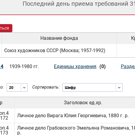
Последний день приема требований 3
ться
Название фонда
К
Союз художников СССР (Москва; 1957-1992)
.4
1939-1980 гг.
Единицы хранения
(0)
Разде
о:
Сортировать:
р
Заголовок ед.хр.
оп.4
Личное дело Вирага Юлия Георгиевича, 1880 г. р.
1172
оп.4
Личное дело Грабовского Эмельяна Романовича, 18
1173
р.