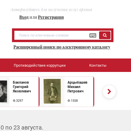
Авторизуйтесь для получения услуг архива
Вход
или
Регистрация
Расширенный поиск по электронному каталогу
Противодействие коррупции
Контакты
Бакланов
Арцыбашев
Григорий
Михаил
Яковлевич
Петрович
Ф.3297
Ф.1558
 по 23 августа.