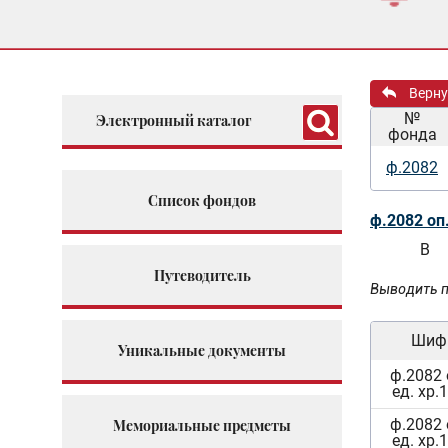
Верну
№
Электронный каталог
фонда
ф.2082
Список фондов
ф.2082 оп
В
Путеводитель
Выводить п
Шиф
Уникальные документы
ф.2082 
ед. хр.
ф.2082 
Мемориальные предметы
ед. хр.