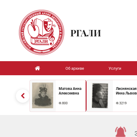
РГАЛИ
Об архиве
Услуги
Матова Анна
Лиснянская
Алексеевна
Инна Львов
Ф.800
Ф.3219